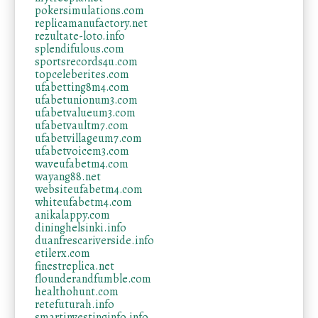
pokersimulations.com
replicamanufactory.net
rezultate-loto.info
splendifulous.com
sportsrecords4u.com
topceleberites.com
ufabetting8m4.com
ufabetunionum3.com
ufabetvalueum3.com
ufabetvaultm7.com
ufabetvillageum7.com
ufabetvoicem3.com
waveufabetm4.com
wayang88.net
websiteufabetm4.com
whiteufabetm4.com
anikalappy.com
dininghelsinki.info
duanfrescariverside.info
etilerx.com
finestreplica.net
flounderandfumble.com
healthohunt.com
retefuturah.info
smartinvestinginfo.info