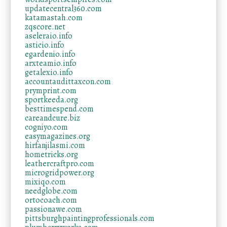
updatecentral360.com
katamastah.com
zqscore.net
aseleraio.info
asticio.info
egardenio.info
arxteamio.info
getalexio.info
accountaudittaxcon.com
prymprint.com
sportkeeda.org
besttimespend.com
careandcure.biz
cogniyo.com
easymagazines.org
hirfanjilasmi.com
hometricks.org
leathercraftpro.com
microgridpower.org
mixiqo.com
needglobe.com
ortocoach.com
passionawe.com
pittsburghpaintingprofessionals.com