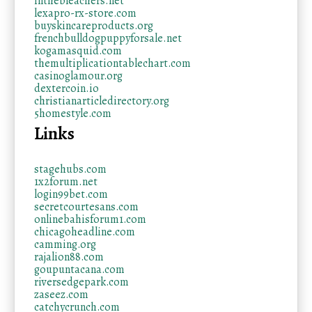
inthebleachers.net
lexapro-rx-store.com
buyskincareproducts.org
frenchbulldogpuppyforsale.net
kogamasquid.com
themultiplicationtablechart.com
casinoglamour.org
dextercoin.io
christianarticledirectory.org
5homestyle.com
Links
stagehubs.com
1x2forum.net
login99bet.com
secretcourtesans.com
onlinebahisforum1.com
chicagoheadline.com
camming.org
rajalion88.com
goupuntacana.com
riversedgepark.com
zaseez.com
catchycrunch.com