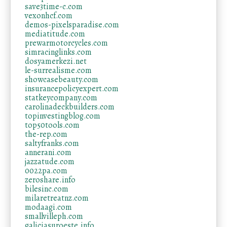
save3time-c.com
vexonhcf.com
demos-pixelsparadise.com
mediatitude.com
prewarmotorcycles.com
simracinglinks.com
dosyamerkezi.net
le-surrealisme.com
showcasebeauty.com
insurancepolicyexpert.com
statkeycompany.com
carolinadeckbuilders.com
topinvestingblog.com
top50tools.com
the-rep.com
saltyfranks.com
annerani.com
jazzatude.com
0022pa.com
zeroshare.info
bilesinc.com
milaretreatnz.com
modaagi.com
smallvilleph.com
galiciasuroeste.info