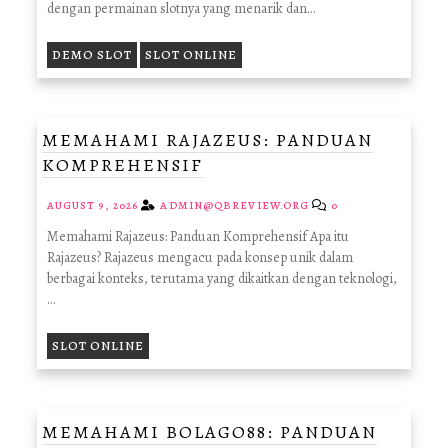
dengan permainan slotnya yang menarik dan…
DEMO SLOT
SLOT ONLINE
MEMAHAMI RAJAZEUS: PANDUAN
KOMPREHENSIF
AUGUST 9, 2026
ADMIN@QBREVIEW.ORG
0
Memahami Rajazeus: Panduan Komprehensif Apa itu
Rajazeus? Rajazeus mengacu pada konsep unik dalam
berbagai konteks, terutama yang dikaitkan dengan teknologi,
…
SLOT ONLINE
MEMAHAMI BOLAGO88: PANDUAN