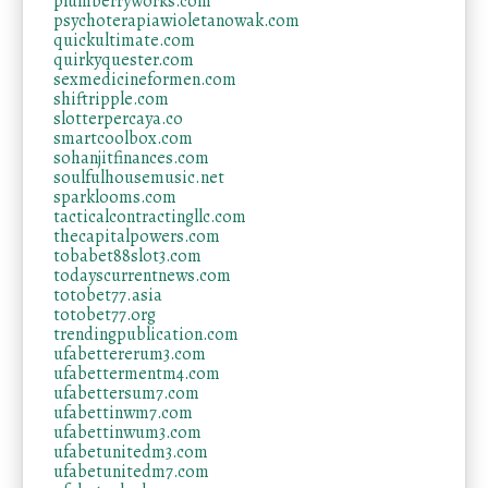
plumberryworks.com
psychoterapiawioletanowak.com
quickultimate.com
quirkyquester.com
sexmedicineformen.com
shiftripple.com
slotterpercaya.co
smartcoolbox.com
sohanjitfinances.com
soulfulhousemusic.net
sparklooms.com
tacticalcontractingllc.com
thecapitalpowers.com
tobabet88slot3.com
todayscurrentnews.com
totobet77.asia
totobet77.org
trendingpublication.com
ufabettererum3.com
ufabettermentm4.com
ufabettersum7.com
ufabettinwm7.com
ufabettinwum3.com
ufabetunitedm3.com
ufabetunitedm7.com