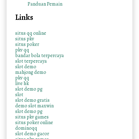
Panduan Pemain
Links
situs qq online
situs pkv
situs poker
pkv qq
bandar bola terpercaya
slot terpercaya
slot demo
mahjong demo
pkv qq
live hk
slot demo pg
slot
slot demo gratis
demo slot maxwin
slot demo pg
situs pkv games
situs poker online
dominoqq
slot demo gacor