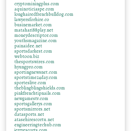
cryptominingplus.com
aquinoticiaspe.com
longhairedfrenchbulldog.com
lawyersforhire.co
businemarket.com
matahari88play.net
moneydescriptor.com
youthsmagazine.com
painaidee.net
sportsdarkest.com
webtoon.biz
thesportswires.com
hyungpro.com
sportingnewsnet.com
sportstime24day.com
sporteslive.com
theblingblingshields.com
pinkfrenchtipnails.com
newgamestv.com
sportsgallerys.com
sportsmirrors.net
datasports.net
atasehirescortu.net
engineeringtechub.com
jerryescorts.com