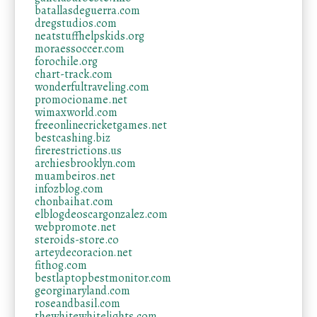
batallasdeguerra.com
dregstudios.com
neatstuffhelpskids.org
moraessoccer.com
forochile.org
chart-track.com
wonderfultraveling.com
promocioname.net
wimaxworld.com
freeonlinecricketgames.net
bestcashing.biz
firerestrictions.us
archiesbrooklyn.com
muambeiros.net
infozblog.com
chonbaihat.com
elblogdeoscargonzalez.com
webpromote.net
steroids-store.co
arteydecoracion.net
fithog.com
bestlaptopbestmonitor.com
georginaryland.com
roseandbasil.com
thewhitewhitelights.com