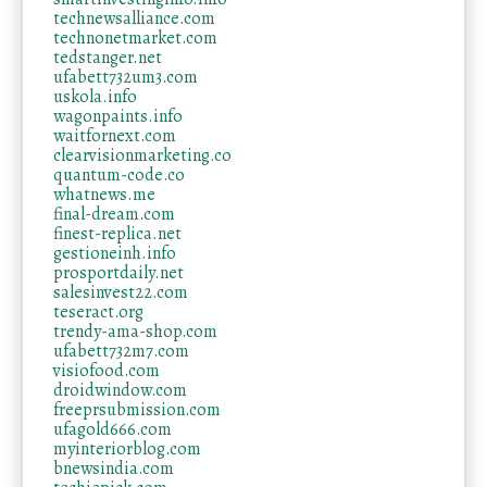
technewsalliance.com
technonetmarket.com
tedstanger.net
ufabett732um3.com
uskola.info
wagonpaints.info
waitfornext.com
clearvisionmarketing.co
quantum-code.co
whatnews.me
final-dream.com
finest-replica.net
gestioneinh.info
prosportdaily.net
salesinvest22.com
teseract.org
trendy-ama-shop.com
ufabett732m7.com
visiofood.com
droidwindow.com
freeprsubmission.com
ufagold666.com
myinteriorblog.com
bnewsindia.com