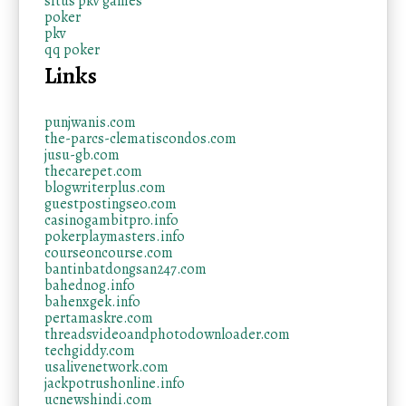
situs pkv games
poker
pkv
qq poker
Links
punjwanis.com
the-parcs-clematiscondos.com
jusu-gb.com
thecarepet.com
blogwriterplus.com
guestpostingseo.com
casinogambitpro.info
pokerplaymasters.info
courseoncourse.com
bantinbatdongsan247.com
bahednog.info
bahenxgek.info
pertamaskre.com
threadsvideoandphotodownloader.com
techgiddy.com
usalivenetwork.com
jackpotrushonline.info
ucnewshindi.com