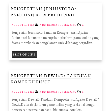
PENGERTIAN JENIUSTOTO:
PANDUAN KOMPREHENSIF
AUGUST 6, 2026
ADMIN@QBREVIEW.ORG
0
Pengertian Jeniustoto: Panduan Komprehensif Apa itu
Jeniustoto? Jeniustoto merupakan platform game online yang
fokus memberikan pengalaman unik di bidang perjudian…
SLOT ONLINE
PENGERTIAN DEWI4D: PANDUAN
KOMPREHENSIF
AUGUST 6, 2026
ADMIN@QBREVIEW.ORG
0
Pengertian Dewi4D: Panduan Komprehensif Apa itu Dewi4D?
Dewi4D adalah platform game online yang terkenal dengan
penawaran permainan dadu, khususnya populer…