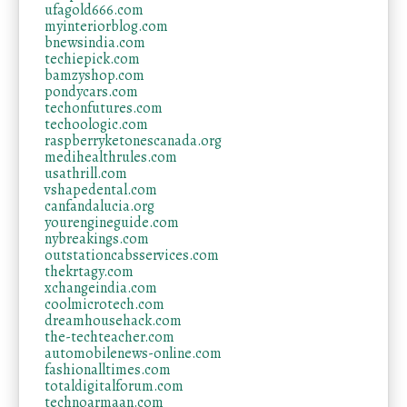
ufagold666.com
myinteriorblog.com
bnewsindia.com
techiepick.com
bamzyshop.com
pondycars.com
techonfutures.com
techoologic.com
raspberryketonescanada.org
medihealthrules.com
usathrill.com
vshapedental.com
canfandalucia.org
yourengineguide.com
nybreakings.com
outstationcabsservices.com
thekrtagy.com
xchangeindia.com
coolmicrotech.com
dreamhousehack.com
the-techteacher.com
automobilenews-online.com
fashionalltimes.com
totaldigitalforum.com
technoarmaan.com