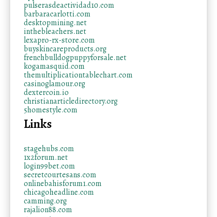
pulserasdeactividad10.com
barbaracarlotti.com
desktopmining.net
inthebleachers.net
lexapro-rx-store.com
buyskincareproducts.org
frenchbulldogpuppyforsale.net
kogamasquid.com
themultiplicationtablechart.com
casinoglamour.org
dextercoin.io
christianarticledirectory.org
5homestyle.com
Links
stagehubs.com
1x2forum.net
login99bet.com
secretcourtesans.com
onlinebahisforum1.com
chicagoheadline.com
camming.org
rajalion88.com