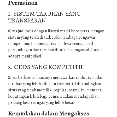
Permainan
1. SISTEM TARUHAN YANG
TRANSPARAN
Situs judi bola dengan lisensi resmi beroperasi dengan
sistem yang telah diaudit oleh lembaga pengawas
independen. Ini memastikan bahwa semua hasil
pertandingan dan taruhan diproses dengan adil tanpa
adanya manipulasi.
2. ODDS YANG KOMPETITIF
Situs berlisensi biasanya menawarkan odds atau nilai
taruhan yang lebih adil dan kompetitif dibandingkan
situs yang tidak memiliki regulasi resmi. Ini memberi
keuntungan lebih bagi pemain dalam mendapatkan
peluang kemenangan yang lebih besar.
Kemudahan dalam Mengakses