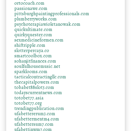
ortocoach.com
passionawe.com
pittsburghpaintingprofessionals.com
plumberryworks.com
psychoterapiawioletanowak.com
quickultimate.com
quirkyquester.com
sexmedicineformen.com
shiftripple.com
slotterpercaya.co
smartcoolbox.com
sohanjitfinances.com
soulfulhousemusic.net
sparklooms.com
tacticalcontractingllc.com
thecapitalpowers.com
tobabet88slot3.com
todayscurrentnews.com
totobet77.asia
totobet77.org
trendingpublication.com
ufabettererum3.com
ufabettermentm4.com
ufabettersum7.com
ufabettinwm7.com