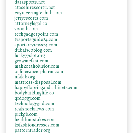
datasports.net
atasehirescortu.net
engineeringtechub.com
jerryescorts.com
attorneylegal.co
voomb.com
techgadgetpoint.com
tvsportsguide24.com
sportsreviews24.com
dubai360blog.com
lucky77slot.org
growmefast.com
mahkotahokislot.com
onlinecancerpharm.com
ufalek.org
mattress-disposal.com
happyflooringandcabinets.com
bodybuildinglife.co
qrdoggy.com
technologygud.com
realshocknews.com
pickgb.com
healthmistakes.com
ksfashiondresses.com
patterntrader.org