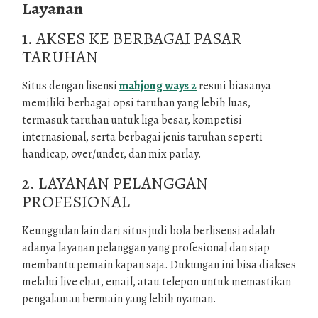
Layanan
1. AKSES KE BERBAGAI PASAR
TARUHAN
Situs dengan lisensi
mahjong ways 2
resmi biasanya
memiliki berbagai opsi taruhan yang lebih luas,
termasuk taruhan untuk liga besar, kompetisi
internasional, serta berbagai jenis taruhan seperti
handicap, over/under, dan mix parlay.
2. LAYANAN PELANGGAN
PROFESIONAL
Keunggulan lain dari situs judi bola berlisensi adalah
adanya layanan pelanggan yang profesional dan siap
membantu pemain kapan saja. Dukungan ini bisa diakses
melalui live chat, email, atau telepon untuk memastikan
pengalaman bermain yang lebih nyaman.