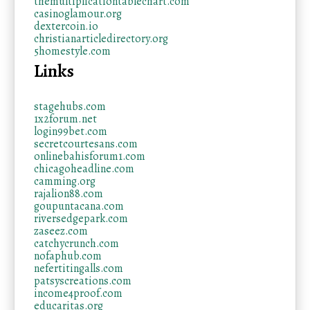
themultiplicationtablechart.com
casinoglamour.org
dextercoin.io
christianarticledirectory.org
5homestyle.com
Links
stagehubs.com
1x2forum.net
login99bet.com
secretcourtesans.com
onlinebahisforum1.com
chicagoheadline.com
camming.org
rajalion88.com
goupuntacana.com
riversedgepark.com
zaseez.com
catchycrunch.com
nofaphub.com
nefertitingalls.com
patsyscreations.com
income4proof.com
educaritas.org