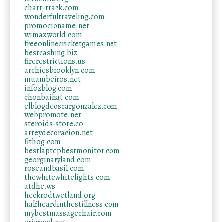
chart-track.com
wonderfultraveling.com
promocioname.net
wimaxworld.com
freeonlinecricketgames.net
bestcashing.biz
firerestrictions.us
archiesbrooklyn.com
muambeiros.net
infozblog.com
chonbaihat.com
elblogdeoscargonzalez.com
webpromote.net
steroids-store.co
arteydecoracion.net
fithog.com
bestlaptopbestmonitor.com
georginaryland.com
roseandbasil.com
thewhitewhitelights.com
atdhe.ws
heckrodtwetland.org
halfheardinthestillness.com
mybestmassagechair.com