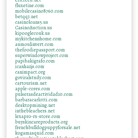
ericreed.net
fluxetine.com
mobilecasino8760.com
betqq3.net
casinoloans5.us
CasinoAuction.us
kipooglecouk.us
mykitchennhome.com
aumoulinvert.com
thefoodiepassport.com
superwindowproject.com
papibakigrafo.com
icanhazjs.com
canimpact.org
goviralstudy.com
cartourism.net
apple-cores.com
pulserasdeactividad10.com
barbaracarlotti.com
desktopmining.net
inthebleachers.net
lexapro-rx-store.com
buyskincareproducts.org
frenchbulldogpuppyforsale.net
kogamasquid.com