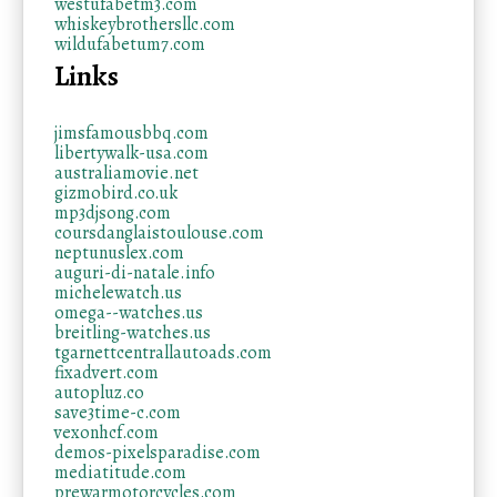
westufabetm3.com
whiskeybrothersllc.com
wildufabetum7.com
Links
jimsfamousbbq.com
libertywalk-usa.com
australiamovie.net
gizmobird.co.uk
mp3djsong.com
coursdanglaistoulouse.com
neptunuslex.com
auguri-di-natale.info
michelewatch.us
omega--watches.us
breitling-watches.us
tgarnettcentrallautoads.com
fixadvert.com
autopluz.co
save3time-c.com
vexonhcf.com
demos-pixelsparadise.com
mediatitude.com
prewarmotorcycles.com