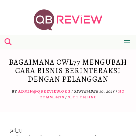
Skip
to
content
BAGAIMANA OWL77 MENGUBAH
CARA BISNIS BERINTERAKSI
DENGAN PELANGGAN
BY
ADMIN@QBREVIEW.ORG
/
SEPTEMBER 10, 2025
/
NO
COMMENTS
/
SLOT ONLINE
[ad_1]