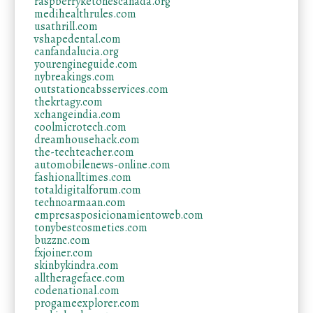
raspberryketonescanada.org
medihealthrules.com
usathrill.com
vshapedental.com
canfandalucia.org
yourengineguide.com
nybreakings.com
outstationcabsservices.com
thekrtagy.com
xchangeindia.com
coolmicrotech.com
dreamhousehack.com
the-techteacher.com
automobilenews-online.com
fashionalltimes.com
totaldigitalforum.com
technoarmaan.com
empresasposicionamientoweb.com
tonybestcosmetics.com
buzznc.com
fxjoiner.com
skinbykindra.com
alltherageface.com
codenational.com
progameexplorer.com