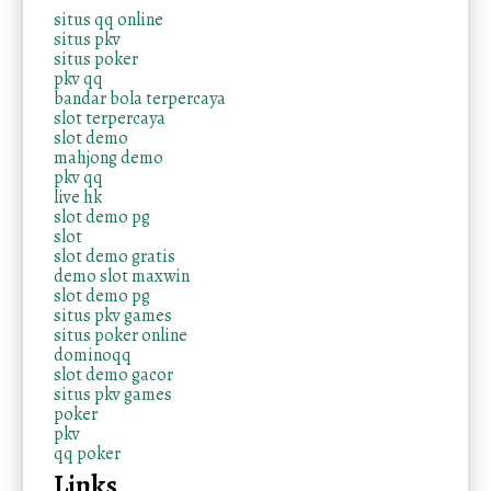
situs qq online
situs pkv
situs poker
pkv qq
bandar bola terpercaya
slot terpercaya
slot demo
mahjong demo
pkv qq
live hk
slot demo pg
slot
slot demo gratis
demo slot maxwin
slot demo pg
situs pkv games
situs poker online
dominoqq
slot demo gacor
situs pkv games
poker
pkv
qq poker
Links