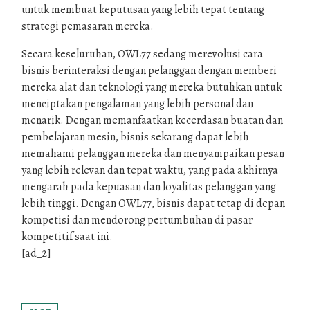
untuk membuat keputusan yang lebih tepat tentang
strategi pemasaran mereka.
Secara keseluruhan, OWL77 sedang merevolusi cara
bisnis berinteraksi dengan pelanggan dengan memberi
mereka alat dan teknologi yang mereka butuhkan untuk
menciptakan pengalaman yang lebih personal dan
menarik. Dengan memanfaatkan kecerdasan buatan dan
pembelajaran mesin, bisnis sekarang dapat lebih
memahami pelanggan mereka dan menyampaikan pesan
yang lebih relevan dan tepat waktu, yang pada akhirnya
mengarah pada kepuasan dan loyalitas pelanggan yang
lebih tinggi. Dengan OWL77, bisnis dapat tetap di depan
kompetisi dan mendorong pertumbuhan di pasar
kompetitif saat ini.
[ad_2]