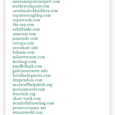
insurancepolicyexpert.com
statkeycompany.com
carolinadeckbuilders.com
topinvestingblog.com
top50tools.com
the-rep.com
saltyfranks.com
annerani.com
jazzatude.com
0022pa.com
zeroshare.info
bilesinc.com
milaretreatnz.com
modaagi.com
smallvilleph.com
galiciasuroeste.info
batallasdeguerra.com
dregstudios.com
neatstuffhelpskids.org
moraessoccer.com
forochile.org
chart-track.com
wonderfultraveling.com
promocioname.net
wimaxworld.com