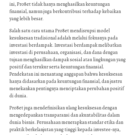
ini, Pro8et tidak hanya menghasilkan keuntungan
finansial, namun juga berkontribusi terhadap kebaikan
yang lebih besar.
Salah satu cara utama Pro8et mendisrupsi model
kesuksesan tradisional adalah melalui fokusnya pada
investasi berdampak. Investasi berdampak melibatkan
investasi di perusahaan, organisasi, dan dana dengan
tujuan menghasilkan dampak sosial atau lingkungan yang
positif dan terukur serta keuntungan finansial.
Pendekatan ini menantang anggapan bahwa kesuksesan
hanya didasarkan pada keuntungan finansial, dan justru
menekankan pentingnya menciptakan perubahan positif
di dunia.
Pro8et juga mendefinisikan ulang kesuksesan dengan
mengedepankan transparansi dan akuntabilitas dalam
dunia bisnis. Perusahaan menerapkan standar etika dan
praktik berkelanjutan yang tinggi kepada investee-nya,