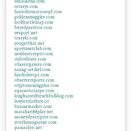
umailsend.com
retarys.com
fasterformationcpf.com
goldensnuggles.com
lookbattlemap.com
buyrdpservice.com
yesport.net
tostylo.com
yougetthat.net
sportsnetclub.com
newbestcrypto.com
oxfordsave.com
iclassicgames.com
saung-artikel.com
fasthokivip2.com
observersports.com
cryptominingplus.com
aquinoticiaspe.com
longhairedfrenchbulldog.com
lawyersforhire.co
businemarket.com
matahari88play.net
moneydescriptor.com
youthsmagazine.com
painaidee.net