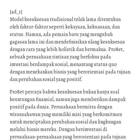
[ad_1]
Model kesuksesan tradisional telah lama ditentukan
oleh faktor-faktor seperti kekayaan, kekuasaan, dan
status. Namun, ada pemain baru yang mengubah
gagasan lama ini dan mendefinisikan ulang kesuksesan
dengan cara yang lebih holistik dan bermakna. Pro8et,
sebuah perusahaan rintisan yang berfokus pada
investasi berdampak sosial, menantang status quo
dengan menekankan bisnis yang berorientasi pada tujuan
dan perubahan sosial yang positif.
Pro8et percaya bahwa kesuksesan bukan hanya soal
keuntungan finansial, namun juga memberikan dampak
positif pada dunia. Perusahaan bermitra dengan
wirausahawan yang memiliki misi yang berkomitmen
untuk menciptakan perubahan sosial dan lingkungan
melalui bisnis mereka. Dengan berinvestasi di
perusahaan-perusahaan yang berorientasi pada tujuan