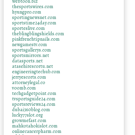
webtoon.biz
thesportswires.com
hyungpro.com
sportingnewsnet.com
sportstime24day.com
sporteslive.com
theblingblingshields.com
pinkfrenchtipnails.com
newgamestv.com
sportsgallerys.com
sportsmirrors.net
datasports.net
atasehirescortu.net
engineeringtechub.com
jerryescorts.com
attorneylegal.co
voomb.com
techgadgetpoint.com
tvsportsguide24.com
sportsreviews24.com
dubai360blog.com
lucky77slot.org
growmefast.com
mahkotahokislot.com
onlinecancerpharm.com