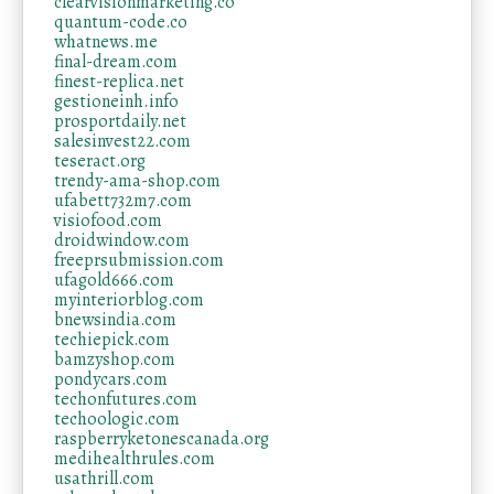
clearvisionmarketing.co
quantum-code.co
whatnews.me
final-dream.com
finest-replica.net
gestioneinh.info
prosportdaily.net
salesinvest22.com
teseract.org
trendy-ama-shop.com
ufabett732m7.com
visiofood.com
droidwindow.com
freeprsubmission.com
ufagold666.com
myinteriorblog.com
bnewsindia.com
techiepick.com
bamzyshop.com
pondycars.com
techonfutures.com
techoologic.com
raspberryketonescanada.org
medihealthrules.com
usathrill.com