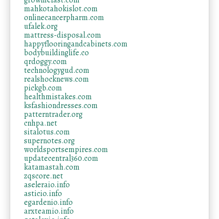
growmefast.com
mahkotahokislot.com
onlinecancerpharm.com
ufalek.org
mattress-disposal.com
happyflooringandcabinets.com
bodybuildinglife.co
qrdoggy.com
technologygud.com
realshocknews.com
pickgb.com
healthmistakes.com
ksfashiondresses.com
patterntrader.org
cnhpa.net
sitalotus.com
supernotes.org
worldsportsempires.com
updatecentral360.com
katamastah.com
zqscore.net
aseleraio.info
asticio.info
egardenio.info
arxteamio.info