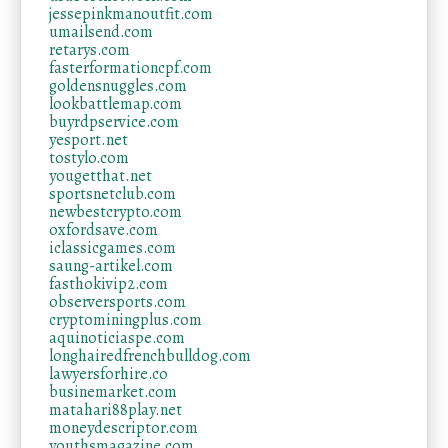
jessepinkmanoutfit.com
umailsend.com
retarys.com
fasterformationcpf.com
goldensnuggles.com
lookbattlemap.com
buyrdpservice.com
yesport.net
tostylo.com
yougetthat.net
sportsnetclub.com
newbestcrypto.com
oxfordsave.com
iclassicgames.com
saung-artikel.com
fasthokivip2.com
observersports.com
cryptominingplus.com
aquinoticiaspe.com
longhairedfrenchbulldog.com
lawyersforhire.co
businemarket.com
matahari88play.net
moneydescriptor.com
youthsmagazine.com