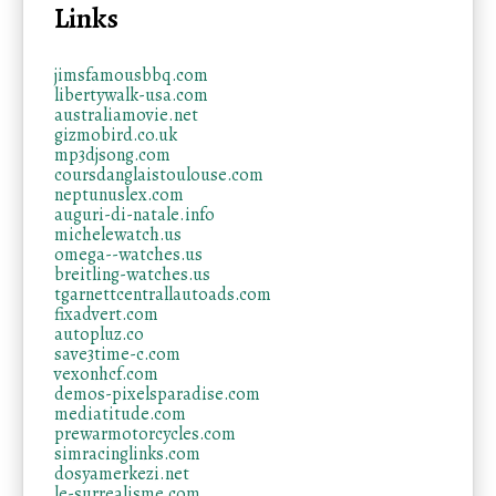
Links
jimsfamousbbq.com
libertywalk-usa.com
australiamovie.net
gizmobird.co.uk
mp3djsong.com
coursdanglaistoulouse.com
neptunuslex.com
auguri-di-natale.info
michelewatch.us
omega--watches.us
breitling-watches.us
tgarnettcentrallautoads.com
fixadvert.com
autopluz.co
save3time-c.com
vexonhcf.com
demos-pixelsparadise.com
mediatitude.com
prewarmotorcycles.com
simracinglinks.com
dosyamerkezi.net
le-surrealisme.com