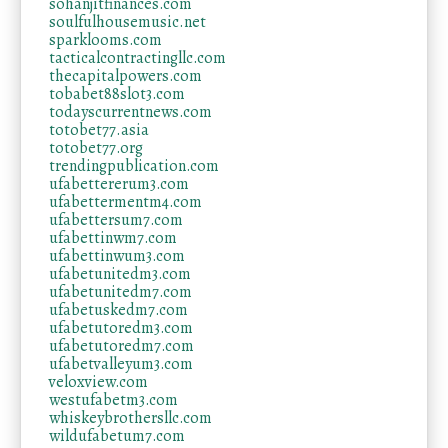
sohanjitfinances.com
soulfulhousemusic.net
sparklooms.com
tacticalcontractingllc.com
thecapitalpowers.com
tobabet88slot3.com
todayscurrentnews.com
totobet77.asia
totobet77.org
trendingpublication.com
ufabettererum3.com
ufabettermentm4.com
ufabettersum7.com
ufabettinwm7.com
ufabettinwum3.com
ufabetunitedm3.com
ufabetunitedm7.com
ufabetuskedm7.com
ufabetutoredm3.com
ufabetutoredm7.com
ufabetvalleyum3.com
veloxview.com
westufabetm3.com
whiskeybrothersllc.com
wildufabetum7.com