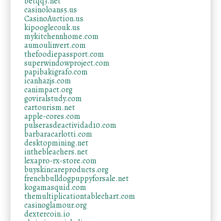
betqq3.net
casinoloans5.us
CasinoAuction.us
kipooglecouk.us
mykitchennhome.com
aumoulinvert.com
thefoodiepassport.com
superwindowproject.com
papibakigrafo.com
icanhazjs.com
canimpact.org
goviralstudy.com
cartourism.net
apple-cores.com
pulserasdeactividad10.com
barbaracarlotti.com
desktopmining.net
inthebleachers.net
lexapro-rx-store.com
buyskincareproducts.org
frenchbulldogpuppyforsale.net
kogamasquid.com
themultiplicationtablechart.com
casinoglamour.org
dextercoin.io