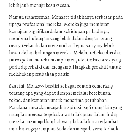
lebih jauh menuju kesuksesan.
Namun transformasi Monas77 tidak hanya terbatas pada
upaya profesional mereka. Mereka juga membuat
kemajuan signifikan dalam kehidupan pribadinya,
membina hubungan yang lebih dalam dengan orang-
orang terkasih dan menemukan kepuasan yang lebih
besar dalam hubungan mereka. Melalui refleksi diri dan
introspeksi, mereka mampu mengidentifikasi area yang
perlu diperbaiki dan mengambil langkah proaktif untuk
melakukan perubahan positif.
Saat ini, Monas77 berdiri sebagai contoh cemerlang
tentang apa yang dapat dicapai melalui ketekunan,
tekad, dan kemauan untuk menerima perubahan.
Perjalanan mereka menjadi inspirasi bagi orang lain yang
mungkin merasa terjebak atau tidak puas dalam hidup
mereka, menunjukkan bahwa tidak ada kata terlambat
untuk mengejar impian Anda dan menjadi versi terbaik