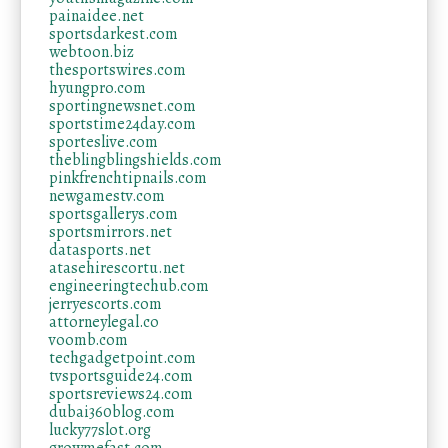
painaidee.net
sportsdarkest.com
webtoon.biz
thesportswires.com
hyungpro.com
sportingnewsnet.com
sportstime24day.com
sporteslive.com
theblingblingshields.com
pinkfrenchtipnails.com
newgamestv.com
sportsgallerys.com
sportsmirrors.net
datasports.net
atasehirescortu.net
engineeringtechub.com
jerryescorts.com
attorneylegal.co
voomb.com
techgadgetpoint.com
tvsportsguide24.com
sportsreviews24.com
dubai360blog.com
lucky77slot.org