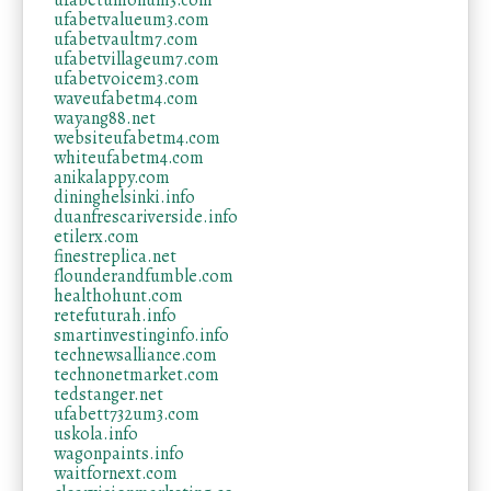
ufabetunionum3.com
ufabetvalueum3.com
ufabetvaultm7.com
ufabetvillageum7.com
ufabetvoicem3.com
waveufabetm4.com
wayang88.net
websiteufabetm4.com
whiteufabetm4.com
anikalappy.com
dininghelsinki.info
duanfrescariverside.info
etilerx.com
finestreplica.net
flounderandfumble.com
healthohunt.com
retefuturah.info
smartinvestinginfo.info
technewsalliance.com
technonetmarket.com
tedstanger.net
ufabett732um3.com
uskola.info
wagonpaints.info
waitfornext.com