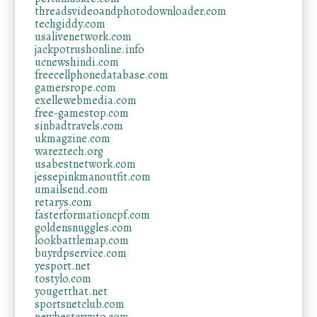
threadsvideoandphotodownloader.com
techgiddy.com
usalivenetwork.com
jackpotrushonline.info
ucnewshindi.com
freecellphonedatabase.com
gamersrope.com
exellewebmedia.com
free-gamestop.com
sinbadtravels.com
ukmagzine.com
wareztech.org
usabestnetwork.com
jessepinkmanoutfit.com
umailsend.com
retarys.com
fasterformationcpf.com
goldensnuggles.com
lookbattlemap.com
buyrdpservice.com
yesport.net
tostylo.com
yougetthat.net
sportsnetclub.com