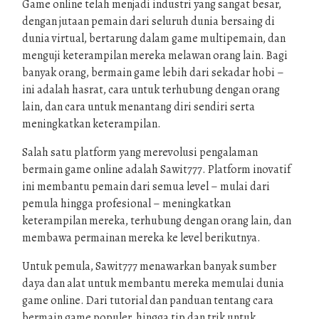
Game online telah menjadi industri yang sangat besar,
dengan jutaan pemain dari seluruh dunia bersaing di
dunia virtual, bertarung dalam game multipemain, dan
menguji keterampilan mereka melawan orang lain. Bagi
banyak orang, bermain game lebih dari sekadar hobi –
ini adalah hasrat, cara untuk terhubung dengan orang
lain, dan cara untuk menantang diri sendiri serta
meningkatkan keterampilan.
Salah satu platform yang merevolusi pengalaman
bermain game online adalah Sawit777. Platform inovatif
ini membantu pemain dari semua level – mulai dari
pemula hingga profesional – meningkatkan
keterampilan mereka, terhubung dengan orang lain, dan
membawa permainan mereka ke level berikutnya.
Untuk pemula, Sawit777 menawarkan banyak sumber
daya dan alat untuk membantu mereka memulai dunia
game online. Dari tutorial dan panduan tentang cara
bermain game populer, hingga tip dan trik untuk