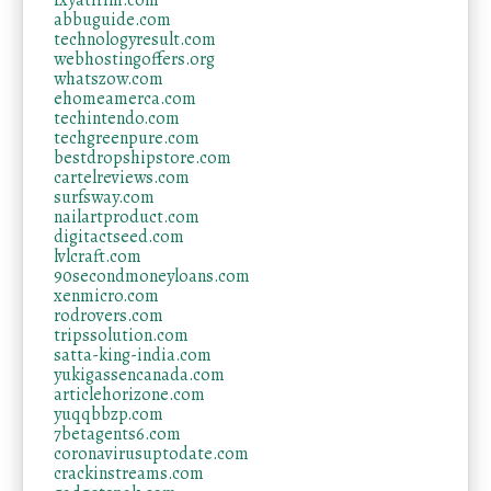
fxyatirim.com
abbuguide.com
technologyresult.com
webhostingoffers.org
whatszow.com
ehomeamerca.com
techintendo.com
techgreenpure.com
bestdropshipstore.com
cartelreviews.com
surfsway.com
nailartproduct.com
digitactseed.com
lvlcraft.com
90secondmoneyloans.com
xenmicro.com
rodrovers.com
tripssolution.com
satta-king-india.com
yukigassencanada.com
articlehorizone.com
yuqqbbzp.com
7betagents6.com
coronavirusuptodate.com
crackinstreams.com