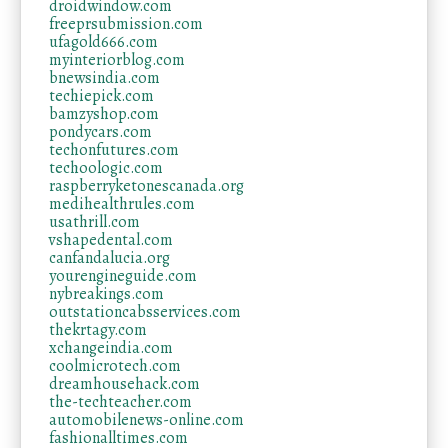
droidwindow.com
freeprsubmission.com
ufagold666.com
myinteriorblog.com
bnewsindia.com
techiepick.com
bamzyshop.com
pondycars.com
techonfutures.com
techoologic.com
raspberryketonescanada.org
medihealthrules.com
usathrill.com
vshapedental.com
canfandalucia.org
yourengineguide.com
nybreakings.com
outstationcabsservices.com
thekrtagy.com
xchangeindia.com
coolmicrotech.com
dreamhousehack.com
the-techteacher.com
automobilenews-online.com
fashionalltimes.com