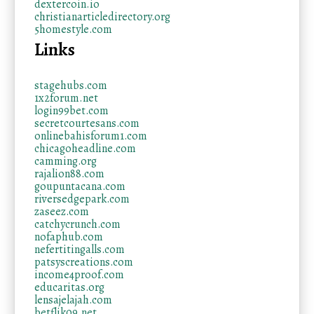
dextercoin.io
christianarticledirectory.org
5homestyle.com
Links
stagehubs.com
1x2forum.net
login99bet.com
secretcourtesans.com
onlinebahisforum1.com
chicagoheadline.com
camming.org
rajalion88.com
goupuntacana.com
riversedgepark.com
zaseez.com
catchycrunch.com
nofaphub.com
nefertitingalls.com
patsyscreations.com
income4proof.com
educaritas.org
lensajelajah.com
betflik09.net