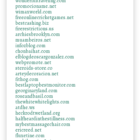
wonderfultraveling.com
promocioname.net
wimaxworld.com
freeonlinecricketgames.net
bestcashing.biz
firerestrictions.us
archiesbrooklyn.com
muambeiros.net
infozblog.com
chonbaihat.com
elblogdeoscargonzalez.com
webpromote.net
steroids-store.co
arteydecoracion.net
fithog.com
bestlaptopbestmonitor.com
georginaryland.com
roseandbasil.com
thewhitewhitelights.com
atdhe.ws
heckrodtwetland.org
halfheardinthestillness.com
mybestmassagechair.com
ericreed.net
fluxetine.com