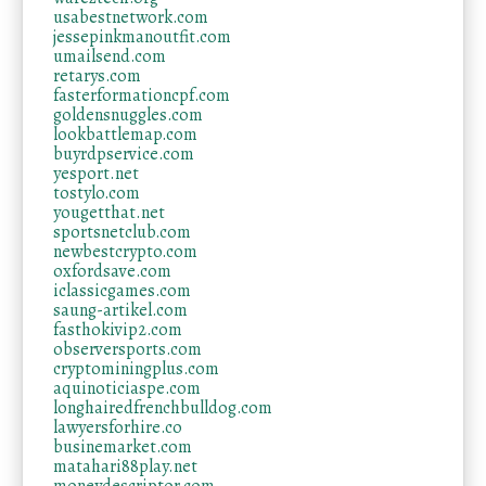
usabestnetwork.com
jessepinkmanoutfit.com
umailsend.com
retarys.com
fasterformationcpf.com
goldensnuggles.com
lookbattlemap.com
buyrdpservice.com
yesport.net
tostylo.com
yougetthat.net
sportsnetclub.com
newbestcrypto.com
oxfordsave.com
iclassicgames.com
saung-artikel.com
fasthokivip2.com
observersports.com
cryptominingplus.com
aquinoticiaspe.com
longhairedfrenchbulldog.com
lawyersforhire.co
businemarket.com
matahari88play.net