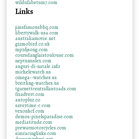
wildufabetum7.com
Links
jimsfamousbbq.com
libertywalk-usa.com
australiamovie.net
gizmobird.co.uk
mp3djsong.com
coursdanglaistoulouse.com
neptunuslex.com
auguri-di-natale.info
michelewatch.us
omega--watches.us
breitling-watches.us
tgarnettcentrallautoads.com
fixadvert.com
autopluz.co
save3time-c.com
vexonhcf.com
demos-pixelsparadise.com
mediatitude.com
prewarmotorcycles.com
simracinglinks.com