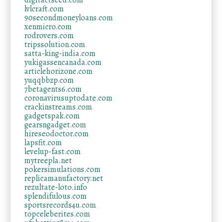
digitactseed.com
lvlcraft.com
90secondmoneyloans.com
xenmicro.com
rodrovers.com
tripssolution.com
satta-king-india.com
yukigassencanada.com
articlehorizone.com
yuqqbbzp.com
7betagents6.com
coronavirusuptodate.com
crackinstreams.com
gadgetspak.com
gearsngadget.com
hireseodoctor.com
lapsfit.com
levelup-fast.com
mytreepla.net
pokersimulations.com
replicamanufactory.net
rezultate-loto.info
splendifulous.com
sportsrecords4u.com
topceleberites.com