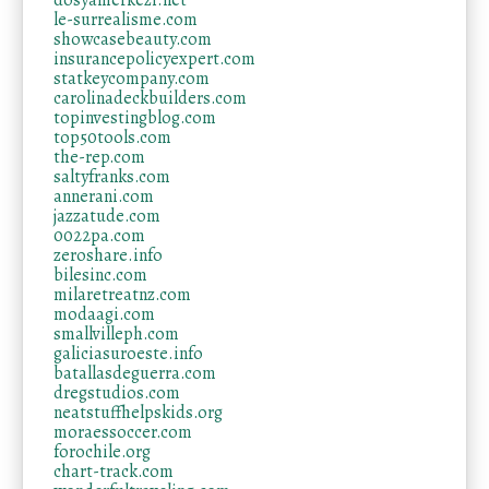
dosyamerkezi.net
le-surrealisme.com
showcasebeauty.com
insurancepolicyexpert.com
statkeycompany.com
carolinadeckbuilders.com
topinvestingblog.com
top50tools.com
the-rep.com
saltyfranks.com
annerani.com
jazzatude.com
0022pa.com
zeroshare.info
bilesinc.com
milaretreatnz.com
modaagi.com
smallvilleph.com
galiciasuroeste.info
batallasdeguerra.com
dregstudios.com
neatstuffhelpskids.org
moraessoccer.com
forochile.org
chart-track.com