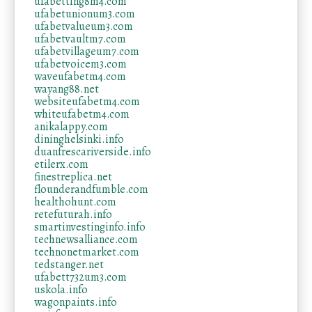
ufabetting8m4.com
ufabetunionum3.com
ufabetvalueum3.com
ufabetvaultm7.com
ufabetvillageum7.com
ufabetvoicem3.com
waveufabetm4.com
wayang88.net
websiteufabetm4.com
whiteufabetm4.com
anikalappy.com
dininghelsinki.info
duanfrescariverside.info
etilerx.com
finestreplica.net
flounderandfumble.com
healthohunt.com
retefuturah.info
smartinvestinginfo.info
technewsalliance.com
technonetmarket.com
tedstanger.net
ufabett732um3.com
uskola.info
wagonpaints.info