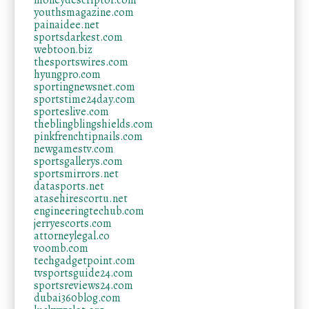
moneydescriptor.com
youthsmagazine.com
painaidee.net
sportsdarkest.com
webtoon.biz
thesportswires.com
hyungpro.com
sportingnewsnet.com
sportstime24day.com
sporteslive.com
theblingblingshields.com
pinkfrenchtipnails.com
newgamestv.com
sportsgallerys.com
sportsmirrors.net
datasports.net
atasehirescortu.net
engineeringtechub.com
jerryescorts.com
attorneylegal.co
voomb.com
techgadgetpoint.com
tvsportsguide24.com
sportsreviews24.com
dubai360blog.com