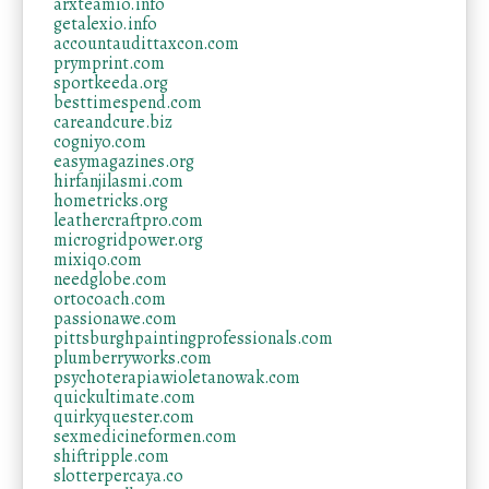
arxteamio.info
getalexio.info
accountaudittaxcon.com
prymprint.com
sportkeeda.org
besttimespend.com
careandcure.biz
cogniyo.com
easymagazines.org
hirfanjilasmi.com
hometricks.org
leathercraftpro.com
microgridpower.org
mixiqo.com
needglobe.com
ortocoach.com
passionawe.com
pittsburghpaintingprofessionals.com
plumberryworks.com
psychoterapiawioletanowak.com
quickultimate.com
quirkyquester.com
sexmedicineformen.com
shiftripple.com
slotterpercaya.co