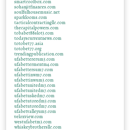
smartcoolbox.com
sohanjitfinances.com
soulfulhousemusic.net
sparklooms.com
tacticalcontractingllc.com
thecapitalpowers.com
tobabet88slot3.com
todayscurrentnews.com
totobet77.asia
totobet77.org
trendingpublication.com
ufabettererum3.com
ufabettermentm4.com
ufabettersum7.com
ufabettinwm7.com
ufabettinwum3.com
ufabetunitedm3.com
ufabetunitedm7.com
ufabetuskedm7.com
ufabetutoredm3.com
ufabetutoredm7.com
ufabetvalleyum3.com
veloxview.com
westufabetm3.com
whiskeybrothersllc.com