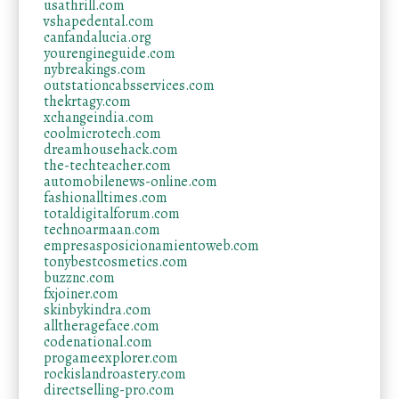
usathrill.com
vshapedental.com
canfandalucia.org
yourengineguide.com
nybreakings.com
outstationcabsservices.com
thekrtagy.com
xchangeindia.com
coolmicrotech.com
dreamhousehack.com
the-techteacher.com
automobilenews-online.com
fashionalltimes.com
totaldigitalforum.com
technoarmaan.com
empresasposicionamientoweb.com
tonybestcosmetics.com
buzznc.com
fxjoiner.com
skinbykindra.com
alltherageface.com
codenational.com
progameexplorer.com
rockislandroastery.com
directselling-pro.com