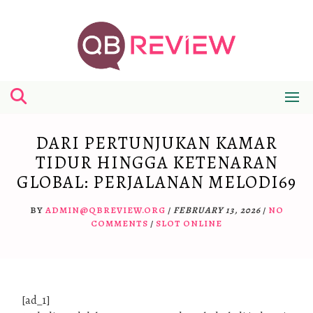
Skip
to
content
DARI PERTUNJUKAN KAMAR
TIDUR HINGGA KETENARAN
GLOBAL: PERJALANAN MELODI69
BY
ADMIN@QBREVIEW.ORG
/
FEBRUARY 13, 2026
/
NO
COMMENTS
/
SLOT ONLINE
[ad_1]