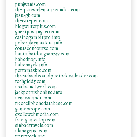
punjwanis.com
the-parcs-clematiscondos.com
jusu-gb.com
thecarepet.com
blogwriterplus.com
guestpostingseo.com
casinogambitpro.info
pokerplaymasters.info
courseoncourse.com
bantinbatdongsan247.com
bahednog.info
bahenxgek.info
pertamaskre.com
threadsvideoandphotodownloader.com
techgiddy.com
usalivenetwork.com
jackpotrushonline.info
ucnewshindi.com
freecellphonedatabase.com
gamersrope.com
exellewebmedia.com
free-gamestop.com
sinbadtravels.com
ukmagzine.com
wareztech.org