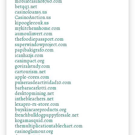
mobilecasino8760.com
betqq3.net
casinoloans5.us
CasinoAuction.us
kipooglecouk.us
mykitchennhome.com
aumoulinvert.com
thefoodiepassport.com
superwindowproject.com
papibakigrafo.com
icanhazjs.com
canimpact.org
goviralstudy.com
cartourism.net
apple-cores.com
pulserasdeactividad10.com
barbaracarlotti.com
desktopmining.net
inthebleachers.net
lexapro-rx-store.com
buyskincareproducts.org
frenchbulldogpuppyforsale.net
kogamasquid.com
themultiplicationtablechart.com
casinoglamour.org