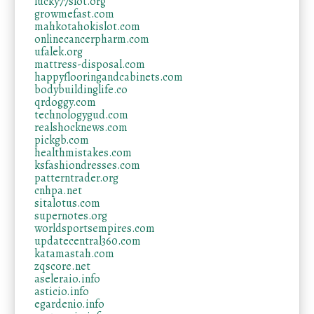
lucky77slot.org
growmefast.com
mahkotahokislot.com
onlinecancerpharm.com
ufalek.org
mattress-disposal.com
happyflooringandcabinets.com
bodybuildinglife.co
qrdoggy.com
technologygud.com
realshocknews.com
pickgb.com
healthmistakes.com
ksfashiondresses.com
patterntrader.org
cnhpa.net
sitalotus.com
supernotes.org
worldsportsempires.com
updatecentral360.com
katamastah.com
zqscore.net
aseleraio.info
asticio.info
egardenio.info