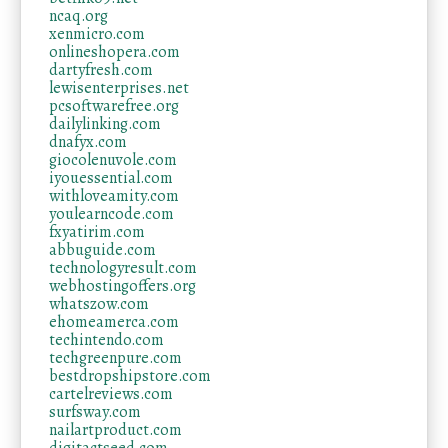
ncaq.org
xenmicro.com
onlineshopera.com
dartyfresh.com
lewisenterprises.net
pcsoftwarefree.org
dailylinking.com
dnafyx.com
giocolenuvole.com
iyouessential.com
withloveamity.com
youlearncode.com
fxyatirim.com
abbuguide.com
technologyresult.com
webhostingoffers.org
whatszow.com
ehomeamerca.com
techintendo.com
techgreenpure.com
bestdropshipstore.com
cartelreviews.com
surfsway.com
nailartproduct.com