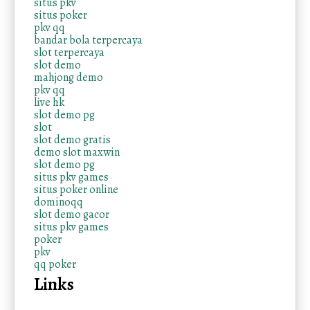
situs pkv
situs poker
pkv qq
bandar bola terpercaya
slot terpercaya
slot demo
mahjong demo
pkv qq
live hk
slot demo pg
slot
slot demo gratis
demo slot maxwin
slot demo pg
situs pkv games
situs poker online
dominoqq
slot demo gacor
situs pkv games
poker
pkv
qq poker
Links