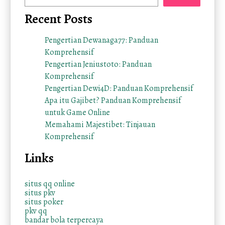
Recent Posts
Pengertian Dewanaga77: Panduan
Komprehensif
Pengertian Jeniustoto: Panduan
Komprehensif
Pengertian Dewi4D: Panduan Komprehensif
Apa itu Gajibet? Panduan Komprehensif
untuk Game Online
Memahami Majestibet: Tinjauan
Komprehensif
Links
situs qq online
situs pkv
situs poker
pkv qq
bandar bola terpercaya