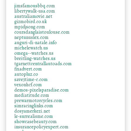
jimsfamousbbq.com
libertywalk-usa.com
australiamovie.net
gizmobird.co.uk
mp3djsong.com
coursdanglaistoulouse.com
neptunuslex.com
auguri-di-natale.info
michelewatch.us
omega--watches.us
breitling-watches.us
tgarnettcentrallautoads.com
fixadvert.com
autopluz.co
save3time-c.com
vexonhcf.com
demos-pixelsparadise.com
mediatitude.com
prewarmotorcycles.com
simracinglinks.com
dosyamerkezi.net
le-surrealisme.com
showcasebeauty.com
insurancepolicyexpert.com