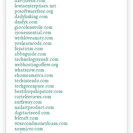
dartyfresh.com
lewisenterprises.net
pcsoftwarefree.org
dailylinking.com
dnafyx.com
giocolenuvole.com
iyouessential.com
withloveamity.com
youlearncode.com
fxyatirim.com
abbuguide.com
technologyresult.com
webhostingoffers.org
whatszow.com
ehomeamerca.com
techintendo.com
techgreenpure.com
bestdropshipstore.com
cartelreviews.com
surfsway.com
nailartproduct.com
digitactseed.com
lvlcraft.com
90secondmoneyloans.com
xenmicro.com