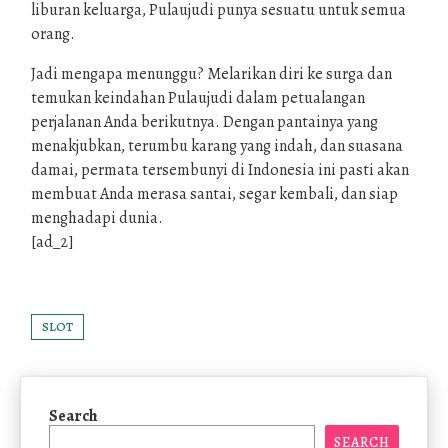
liburan keluarga, Pulaujudi punya sesuatu untuk semua
orang.
Jadi mengapa menunggu? Melarikan diri ke surga dan
temukan keindahan Pulaujudi dalam petualangan
perjalanan Anda berikutnya. Dengan pantainya yang
menakjubkan, terumbu karang yang indah, dan suasana
damai, permata tersembunyi di Indonesia ini pasti akan
membuat Anda merasa santai, segar kembali, dan siap
menghadapi dunia.
[ad_2]
SLOT
Search
SEARCH