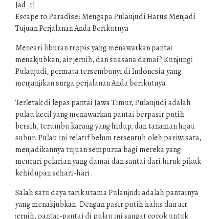
[ad_1]
Escape to Paradise: Mengapa Pulaujudi Harus Menjadi
Tujuan Perjalanan Anda Berikutnya
Mencari liburan tropis yang menawarkan pantai
menakjubkan, air jernih, dan suasana damai? Kunjungi
Pulaujudi, permata tersembunyi di Indonesia yang
menjanjikan surga perjalanan Anda berikutnya.
Terletak di lepas pantai Jawa Timur, Pulaujudi adalah
pulau kecil yang menawarkan pantai berpasir putih
bersih, terumbu karang yang hidup, dan tanaman hijau
subur. Pulau ini relatif belum tersentuh oleh pariwisata,
menjadikannya tujuan sempurna bagi mereka yang
mencari pelarian yang damai dan santai dari hiruk pikuk
kehidupan sehari-hari.
Salah satu daya tarik utama Pulaujudi adalah pantainya
yang menakjubkan. Dengan pasir putih halus dan air
jernih, pantai-pantai di pulau ini sangat cocok untuk