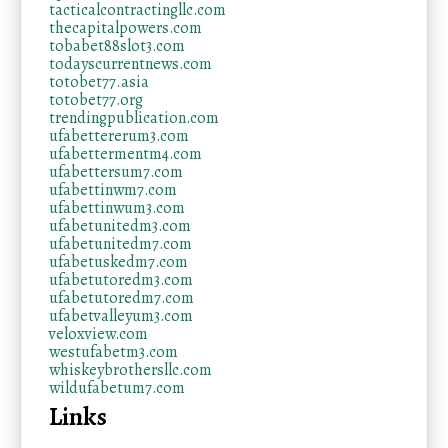
tacticalcontractingllc.com
thecapitalpowers.com
tobabet88slot3.com
todayscurrentnews.com
totobet77.asia
totobet77.org
trendingpublication.com
ufabettererum3.com
ufabettermentm4.com
ufabettersum7.com
ufabettinwm7.com
ufabettinwum3.com
ufabetunitedm3.com
ufabetunitedm7.com
ufabetuskedm7.com
ufabetutoredm3.com
ufabetutoredm7.com
ufabetvalleyum3.com
veloxview.com
westufabetm3.com
whiskeybrothersllc.com
wildufabetum7.com
Links