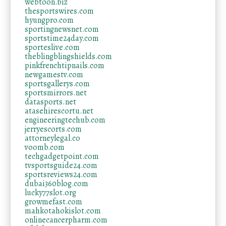
webtoon.biz
thesportswires.com
hyungpro.com
sportingnewsnet.com
sportstime24day.com
sporteslive.com
theblingblingshields.com
pinkfrenchtipnails.com
newgamestv.com
sportsgallerys.com
sportsmirrors.net
datasports.net
atasehirescortu.net
engineeringtechub.com
jerryescorts.com
attorneylegal.co
voomb.com
techgadgetpoint.com
tvsportsguide24.com
sportsreviews24.com
dubai360blog.com
lucky77slot.org
growmefast.com
mahkotahokislot.com
onlinecancerpharm.com