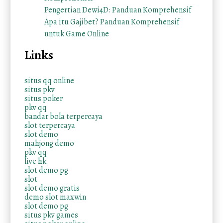
Pengertian Dewi4D: Panduan Komprehensif
Apa itu Gajibet? Panduan Komprehensif
untuk Game Online
Links
situs qq online
situs pkv
situs poker
pkv qq
bandar bola terpercaya
slot terpercaya
slot demo
mahjong demo
pkv qq
live hk
slot demo pg
slot
slot demo gratis
demo slot maxwin
slot demo pg
situs pkv games