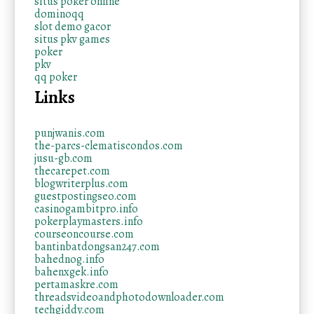
situs poker online
dominoqq
slot demo gacor
situs pkv games
poker
pkv
qq poker
Links
punjwanis.com
the-parcs-clematiscondos.com
jusu-gb.com
thecarepet.com
blogwriterplus.com
guestpostingseo.com
casinogambitpro.info
pokerplaymasters.info
courseoncourse.com
bantinbatdongsan247.com
bahednog.info
bahenxgek.info
pertamaskre.com
threadsvideoandphotodownloader.com
techgiddy.com