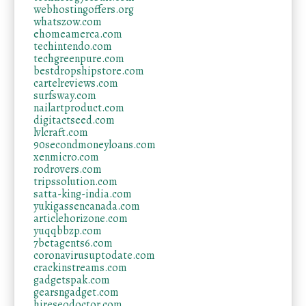
webhostingoffers.org
whatszow.com
ehomeamerca.com
techintendo.com
techgreenpure.com
bestdropshipstore.com
cartelreviews.com
surfsway.com
nailartproduct.com
digitactseed.com
lvlcraft.com
90secondmoneyloans.com
xenmicro.com
rodrovers.com
tripssolution.com
satta-king-india.com
yukigassencanada.com
articlehorizone.com
yuqqbbzp.com
7betagents6.com
coronavirusuptodate.com
crackinstreams.com
gadgetspak.com
gearsngadget.com
hireseodoctor.com