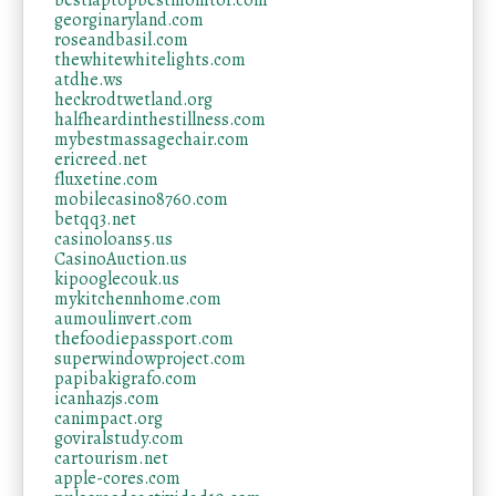
bestlaptopbestmonitor.com
georginaryland.com
roseandbasil.com
thewhitewhitelights.com
atdhe.ws
heckrodtwetland.org
halfheardinthestillness.com
mybestmassagechair.com
ericreed.net
fluxetine.com
mobilecasino8760.com
betqq3.net
casinoloans5.us
CasinoAuction.us
kipooglecouk.us
mykitchennhome.com
aumoulinvert.com
thefoodiepassport.com
superwindowproject.com
papibakigrafo.com
icanhazjs.com
canimpact.org
goviralstudy.com
cartourism.net
apple-cores.com