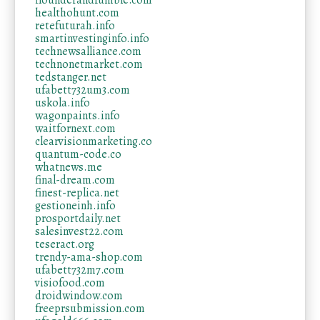
flounderandfumble.com
healthohunt.com
retefuturah.info
smartinvestinginfo.info
technewsalliance.com
technonetmarket.com
tedstanger.net
ufabett732um3.com
uskola.info
wagonpaints.info
waitfornext.com
clearvisionmarketing.co
quantum-code.co
whatnews.me
final-dream.com
finest-replica.net
gestioneinh.info
prosportdaily.net
salesinvest22.com
teseract.org
trendy-ama-shop.com
ufabett732m7.com
visiofood.com
droidwindow.com
freeprsubmission.com