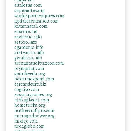
cnhpa.net
sitalotus.com
supernotes.org
worldsportsempires.com
updatecentral360.com
katamastah.com
zqscore.net
aseleraio.info
asticio.info
egardenio.info
arxteamio.info
getalexio.info
accountaudittaxcon.com
prymprint.com
sportkeeda.org
besttimespend.com
careandcure.biz
cogniyo.com
easymagazines.org
hirfanjilasmi.com
hometricks.org
leathercraftpro.com
microgridpower.org
mixiqo.com
needglobe.com