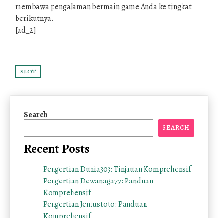
membawa pengalaman bermain game Anda ke tingkat
berikutnya.
[ad_2]
SLOT
Search
SEARCH
Recent Posts
Pengertian Dunia303: Tinjauan Komprehensif
Pengertian Dewanaga77: Panduan
Komprehensif
Pengertian Jeniustoto: Panduan
Komprehensif