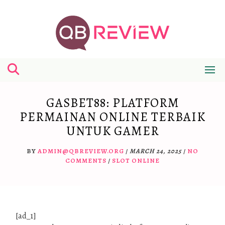
Skip
to
content
GASBET88: PLATFORM
PERMAINAN ONLINE TERBAIK
UNTUK GAMER
BY
ADMIN@QBREVIEW.ORG
/
MARCH 24, 2025
/
NO
COMMENTS
/
SLOT ONLINE
[ad_1]