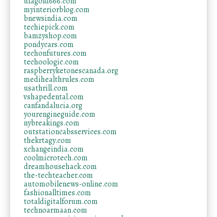
ufagold666.com
myinteriorblog.com
bnewsindia.com
techiepick.com
bamzyshop.com
pondycars.com
techonfutures.com
techoologic.com
raspberryketonescanada.org
medihealthrules.com
usathrill.com
vshapedental.com
canfandalucia.org
yourengineguide.com
nybreakings.com
outstationcabsservices.com
thekrtagy.com
xchangeindia.com
coolmicrotech.com
dreamhousehack.com
the-techteacher.com
automobilenews-online.com
fashionalltimes.com
totaldigitalforum.com
technoarmaan.com