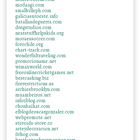
modaagi.com
smallvilleph.com
galiciasuroeste.info
batallasdeguerra.com
dregstudios.com
neatstuffhelpskids.org
moraessoccer.com
forochile.org
chart-track.com
wonderfultraveling.com
promocioname.net
wimaxworld.com
freeonlinecricketgames.net
bestcashing.biz
firerestrictions.us
archiesbrooklyn.com
muambeiros.net
infozblog.com
chonbaihat.com
elblogdeoscargonzalez.com
webpromote.net
steroids-store.co
arteydecoracion.net
fithog.com