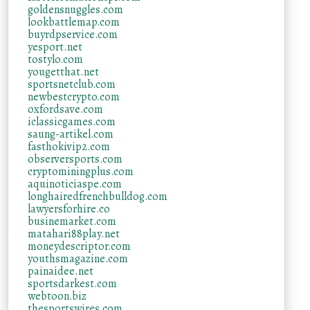
goldensnuggles.com
lookbattlemap.com
buyrdpservice.com
yesport.net
tostylo.com
yougetthat.net
sportsnetclub.com
newbestcrypto.com
oxfordsave.com
iclassicgames.com
saung-artikel.com
fasthokivip2.com
observersports.com
cryptominingplus.com
aquinoticiaspe.com
longhairedfrenchbulldog.com
lawyersforhire.co
businemarket.com
matahari88play.net
moneydescriptor.com
youthsmagazine.com
painaidee.net
sportsdarkest.com
webtoon.biz
thesportswires.com