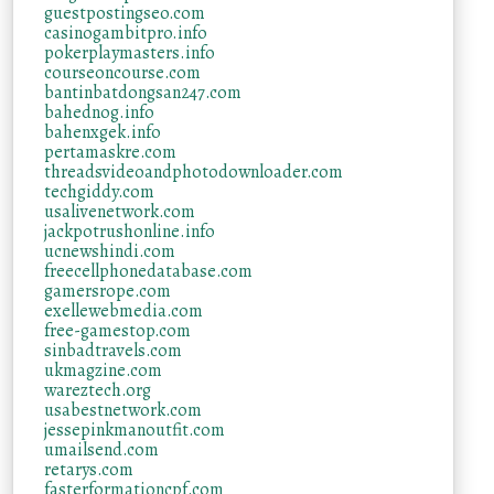
guestpostingseo.com
casinogambitpro.info
pokerplaymasters.info
courseoncourse.com
bantinbatdongsan247.com
bahednog.info
bahenxgek.info
pertamaskre.com
threadsvideoandphotodownloader.com
techgiddy.com
usalivenetwork.com
jackpotrushonline.info
ucnewshindi.com
freecellphonedatabase.com
gamersrope.com
exellewebmedia.com
free-gamestop.com
sinbadtravels.com
ukmagzine.com
wareztech.org
usabestnetwork.com
jessepinkmanoutfit.com
umailsend.com
retarys.com
fasterformationcpf.com