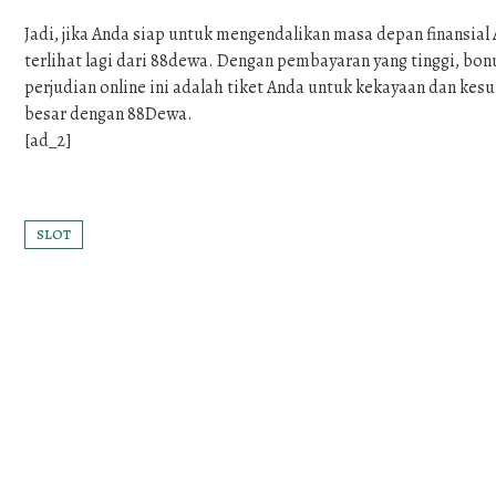
Jadi, jika Anda siap untuk mengendalikan masa depan finansia
terlihat lagi dari 88dewa. Dengan pembayaran yang tinggi, bo
perjudian online ini adalah tiket Anda untuk kekayaan dan kes
besar dengan 88Dewa.
[ad_2]
SLOT