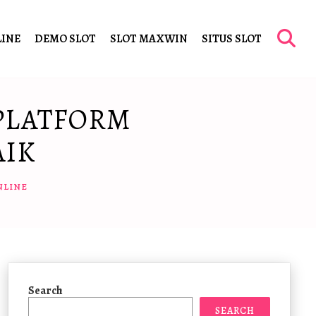
LINE
DEMO SLOT
SLOT MAXWIN
SITUS SLOT
 PLATFORM
AIK
NLINE
Search
SEARCH