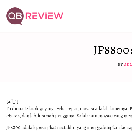
Skip
to
content
JP8800
BY
AD
[ad_1]
Di dunia teknologi yang serba cepat, inovasi adalah kuncinya.
efisien, dan lebih ramah pengguna. Salah satu inovasi yang m
JP8800 adalah perangkat mutakhir yang menggabungkan kemaju