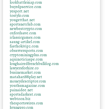
lookbattlemap.com
buyrdpservice.com
yesport.net
tostylo.com
yougetthat.net
sportsnetclub.com
newbestcrypto.com
oxfordsave.com
iclassicgames.com
saung-artikel.com
fasthokivip2.com
observersports.com
cryptominingplus.com
aquinoticiaspe.com
longhairedfrenchbulldog.com
lawyersforhire.co
businemarket.com
matahari88play.net
moneydescriptor.com
youthsmagazine.com
painaidee.net
sportsdarkest.com
webtoon.biz
thesportswires.com
hyungpro.com