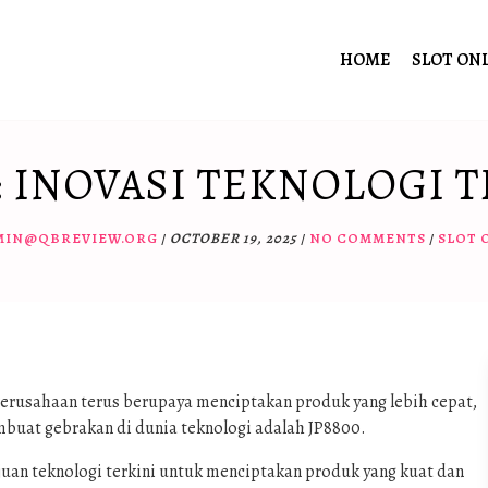
HOME
SLOT ON
: INOVASI TEKNOLOGI 
MIN@QBREVIEW.ORG
/
OCTOBER 19, 2025
/
NO COMMENTS
/
SLOT 
 Perusahaan terus berupaya menciptakan produk yang lebih cepat,
embuat gebrakan di dunia teknologi adalah JP8800.
an teknologi terkini untuk menciptakan produk yang kuat dan