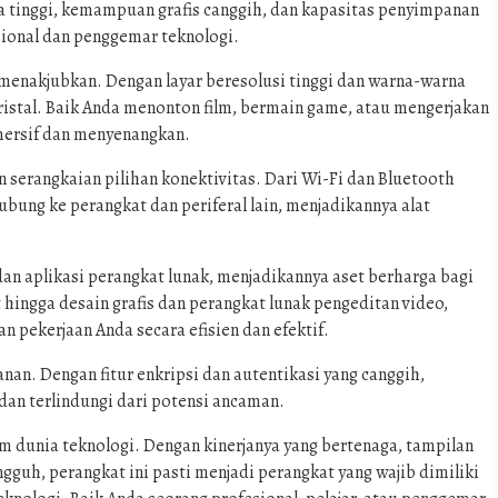
ja tinggi, kemampuan grafis canggih, dan kapasitas penyimpanan
sional dan penggemar teknologi.
 menakjubkan. Dengan layar beresolusi tinggi dan warna-warna
istal. Baik Anda menonton film, bermain game, atau mengerjakan
mersif dan menyenangkan.
serangkaian pilihan konektivitas. Dari Wi-Fi dan Bluetooth
ung ke perangkat dan periferal lain, menjadikannya alat
dan aplikasi perangkat lunak, menjadikannya aset berharga bagi
hingga desain grafis dan perangkat lunak pengeditan video,
 pekerjaan Anda secara efisien dan efektif.
n. Dengan fitur enkripsi dan autentikasi yang canggih,
an terlindungi dari potensi ancaman.
 dunia teknologi. Dengan kinerjanya yang bertenaga, tampilan
guh, perangkat ini pasti menjadi perangkat yang wajib dimiliki