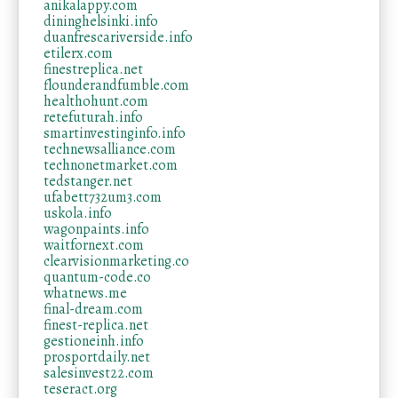
anikalappy.com
dininghelsinki.info
duanfrescariverside.info
etilerx.com
finestreplica.net
flounderandfumble.com
healthohunt.com
retefuturah.info
smartinvestinginfo.info
technewsalliance.com
technonetmarket.com
tedstanger.net
ufabett732um3.com
uskola.info
wagonpaints.info
waitfornext.com
clearvisionmarketing.co
quantum-code.co
whatnews.me
final-dream.com
finest-replica.net
gestioneinh.info
prosportdaily.net
salesinvest22.com
teseract.org