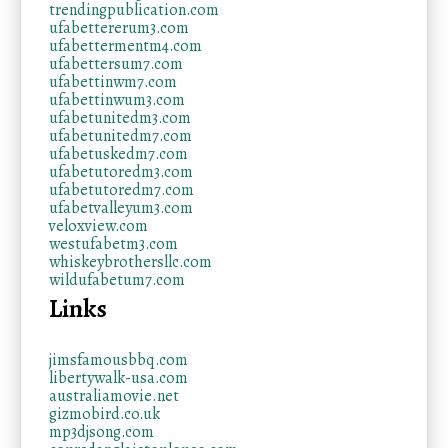
trendingpublication.com
ufabettererum3.com
ufabettermentm4.com
ufabettersum7.com
ufabettinwm7.com
ufabettinwum3.com
ufabetunitedm3.com
ufabetunitedm7.com
ufabetuskedm7.com
ufabetutoredm3.com
ufabetutoredm7.com
ufabetvalleyum3.com
veloxview.com
westufabetm3.com
whiskeybrothersllc.com
wildufabetum7.com
Links
jimsfamousbbq.com
libertywalk-usa.com
australiamovie.net
gizmobird.co.uk
mp3djsong.com