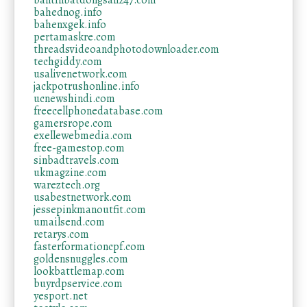
bantinbatdongsan247.com
bahednog.info
bahenxgek.info
pertamaskre.com
threadsvideoandphotodownloader.com
techgiddy.com
usalivenetwork.com
jackpotrushonline.info
ucnewshindi.com
freecellphonedatabase.com
gamersrope.com
exellewebmedia.com
free-gamestop.com
sinbadtravels.com
ukmagzine.com
wareztech.org
usabestnetwork.com
jessepinkmanoutfit.com
umailsend.com
retarys.com
fasterformationcpf.com
goldensnuggles.com
lookbattlemap.com
buyrdpservice.com
yesport.net