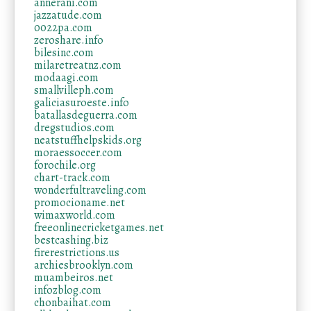
annerani.com
jazzatude.com
0022pa.com
zeroshare.info
bilesinc.com
milaretreatnz.com
modaagi.com
smallvilleph.com
galiciasuroeste.info
batallasdeguerra.com
dregstudios.com
neatstuffhelpskids.org
moraessoccer.com
forochile.org
chart-track.com
wonderfultraveling.com
promocioname.net
wimaxworld.com
freeonlinecricketgames.net
bestcashing.biz
firerestrictions.us
archiesbrooklyn.com
muambeiros.net
infozblog.com
chonbaihat.com