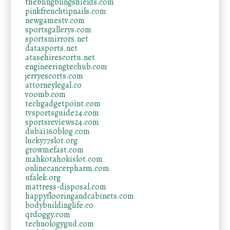
theblingblingshields.com
pinkfrenchtipnails.com
newgamestv.com
sportsgallerys.com
sportsmirrors.net
datasports.net
atasehirescortu.net
engineeringtechub.com
jerryescorts.com
attorneylegal.co
voomb.com
techgadgetpoint.com
tvsportsguide24.com
sportsreviews24.com
dubai360blog.com
lucky77slot.org
growmefast.com
mahkotahokislot.com
onlinecancerpharm.com
ufalek.org
mattress-disposal.com
happyflooringandcabinets.com
bodybuildinglife.co
qrdoggy.com
technologygud.com