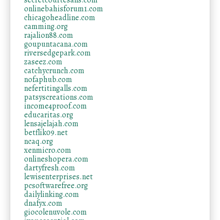
secretcourtesans.com
onlinebahisforum1.com
chicagoheadline.com
camming.org
rajalion88.com
goupuntacana.com
riversedgepark.com
zaseez.com
catchycrunch.com
nofaphub.com
nefertitingalls.com
patsyscreations.com
income4proof.com
educaritas.org
lensajelajah.com
betflik09.net
ncaq.org
xenmicro.com
onlineshopera.com
dartyfresh.com
lewisenterprises.net
pcsoftwarefree.org
dailylinking.com
dnafyx.com
giocolenuvole.com