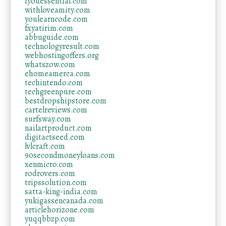
iyouessential.com
withloveamity.com
youlearncode.com
fxyatirim.com
abbuguide.com
technologyresult.com
webhostingoffers.org
whatszow.com
ehomeamerca.com
techintendo.com
techgreenpure.com
bestdropshipstore.com
cartelreviews.com
surfsway.com
nailartproduct.com
digitactseed.com
lvlcraft.com
90secondmoneyloans.com
xenmicro.com
rodrovers.com
tripssolution.com
satta-king-india.com
yukigassencanada.com
articlehorizone.com
yuqqbbzp.com