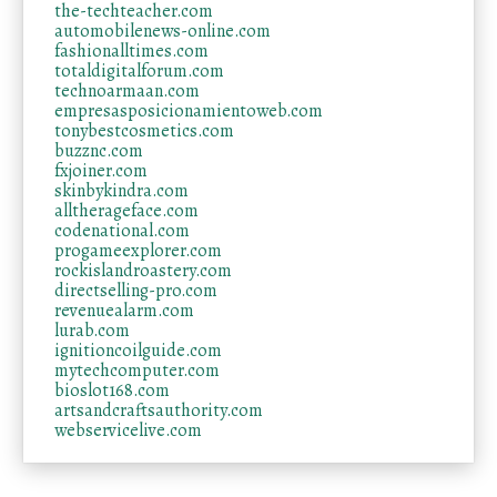
the-techteacher.com
automobilenews-online.com
fashionalltimes.com
totaldigitalforum.com
technoarmaan.com
empresasposicionamientoweb.com
tonybestcosmetics.com
buzznc.com
fxjoiner.com
skinbykindra.com
alltherageface.com
codenational.com
progameexplorer.com
rockislandroastery.com
directselling-pro.com
revenuealarm.com
lurab.com
ignitioncoilguide.com
mytechcomputer.com
bioslot168.com
artsandcraftsauthority.com
webservicelive.com