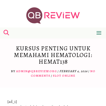
Skip
to
content
KURSUS PENTING UNTUK
MEMAHAMI HEMATOLOGI:
HEMAT138
BY
ADMIN@QBREVIEW.ORG
/
FEBRUARY 4, 2026
/
NO
COMMENTS
/
SLOT ONLINE
[ad_1]