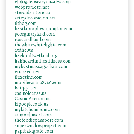
elblogdeoscargonzalez.com
webpromote.net
steroids-store.co
arteydecoracion.net
fithog.com
bestlaptopbestmonitor.com
georginaryland.com
roseandbasil.com
thewhitewhitelights.com
atdhe.ws
heckrodtwetland.org
halfheardinthestillness.com
mybestmassagechair.com
ericreed.net
fluxetine.com
mobilecasino8760.com
betqq3.net
casinoloans5.us
CasinoAuction.us
kipooglecouk.us
mykitchennhome.com
aumoulinvert.com
thefoodiepassport.com
superwindowproject.com
papibakigrafo.com