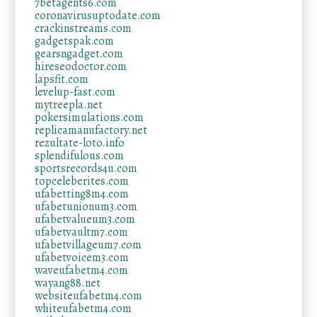
7betagents6.com
coronavirusuptodate.com
crackinstreams.com
gadgetspak.com
gearsngadget.com
hireseodoctor.com
lapsfit.com
levelup-fast.com
mytreepla.net
pokersimulations.com
replicamanufactory.net
rezultate-loto.info
splendifulous.com
sportsrecords4u.com
topceleberites.com
ufabetting8m4.com
ufabetunionum3.com
ufabetvalueum3.com
ufabetvaultm7.com
ufabetvillageum7.com
ufabetvoicem3.com
waveufabetm4.com
wayang88.net
websiteufabetm4.com
whiteufabetm4.com