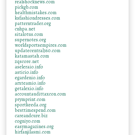
realshocknews.com
pickgb.com
healthmistakes.com
ksfashiondresses.com
patterntrader.org
cnhpa.net
sitalotus.com
supernotes.org
worldsportsempires.com
updatecentral360.com
katamastah.com
zqscore.net
aseleraio.info
asticio.info
egardenio.info
arxteamio.info
getalexio.info
accountaudittaxcon.com
prymprint.com
sportkeeda.org
besttimespend.com
careandcure.biz
cogniyo.com
easymagazines.org
hirfanjilasmi.com