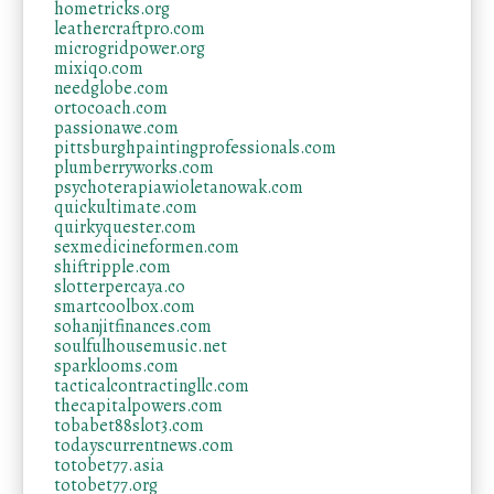
hometricks.org
leathercraftpro.com
microgridpower.org
mixiqo.com
needglobe.com
ortocoach.com
passionawe.com
pittsburghpaintingprofessionals.com
plumberryworks.com
psychoterapiawioletanowak.com
quickultimate.com
quirkyquester.com
sexmedicineformen.com
shiftripple.com
slotterpercaya.co
smartcoolbox.com
sohanjitfinances.com
soulfulhousemusic.net
sparklooms.com
tacticalcontractingllc.com
thecapitalpowers.com
tobabet88slot3.com
todayscurrentnews.com
totobet77.asia
totobet77.org