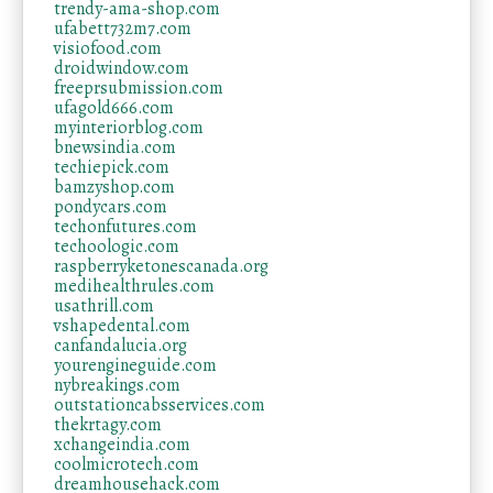
trendy-ama-shop.com
ufabett732m7.com
visiofood.com
droidwindow.com
freeprsubmission.com
ufagold666.com
myinteriorblog.com
bnewsindia.com
techiepick.com
bamzyshop.com
pondycars.com
techonfutures.com
techoologic.com
raspberryketonescanada.org
medihealthrules.com
usathrill.com
vshapedental.com
canfandalucia.org
yourengineguide.com
nybreakings.com
outstationcabsservices.com
thekrtagy.com
xchangeindia.com
coolmicrotech.com
dreamhousehack.com