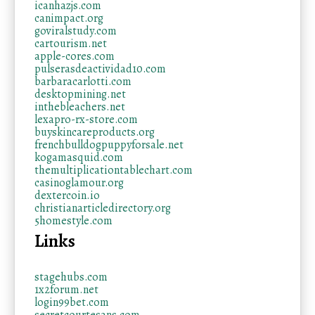
icanhazjs.com
canimpact.org
goviralstudy.com
cartourism.net
apple-cores.com
pulserasdeactividad10.com
barbaracarlotti.com
desktopmining.net
inthebleachers.net
lexapro-rx-store.com
buyskincareproducts.org
frenchbulldogpuppyforsale.net
kogamasquid.com
themultiplicationtablechart.com
casinoglamour.org
dextercoin.io
christianarticledirectory.org
5homestyle.com
Links
stagehubs.com
1x2forum.net
login99bet.com