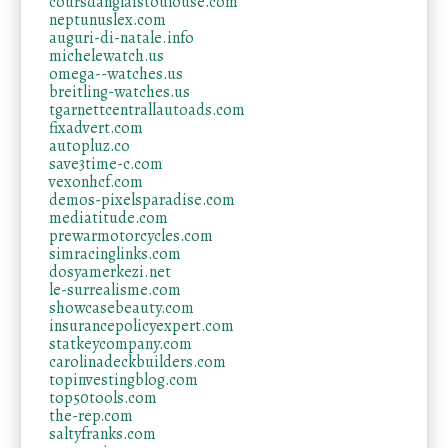
coursdanglaistoulouse.com
neptunuslex.com
auguri-di-natale.info
michelewatch.us
omega--watches.us
breitling-watches.us
tgarnettcentrallautoads.com
fixadvert.com
autopluz.co
save3time-c.com
vexonhcf.com
demos-pixelsparadise.com
mediatitude.com
prewarmotorcycles.com
simracinglinks.com
dosyamerkezi.net
le-surrealisme.com
showcasebeauty.com
insurancepolicyexpert.com
statkeycompany.com
carolinadeckbuilders.com
topinvestingblog.com
top50tools.com
the-rep.com
saltyfranks.com