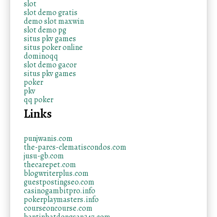
slot
slot demo gratis
demo slot maxwin
slot demo pg
situs pkv games
situs poker online
dominoqq
slot demo gacor
situs pkv games
poker
pkv
qq poker
Links
punjwanis.com
the-parcs-clematiscondos.com
jusu-gb.com
thecarepet.com
blogwriterplus.com
guestpostingseo.com
casinogambitpro.info
pokerplaymasters.info
courseoncourse.com