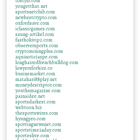
tostylo.com
yougetthat.net
sportsnetclub.com
newbestcrypto.com
oxfordsave.com
iclassicgames.com
saung-artikel.com
fasthokivip2.com
observersports.com
cryptominingplus.com
aquinoticiaspe.com
longhairedfrenchbulldog.com
lawyersforhire.co
businemarket.com
matahari88play.net
moneydescriptor.com
youthsmagazine.com
painaidee.net
sportsdarkest.com
webtoon.biz
thesportswires.com
hyungpro.com
sportingnewsnet.com
sportstime24day.com
sporteslive.com