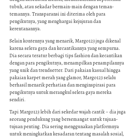
tubuh, atau sekadar bermain-main dengan teman-
temannya. Transparansi ini diterima oleh para
pengikutnya, yang menghargai kejujuran dan
kerentanannya.
Selain kontennya yang menarik, Margo123 juga dikenal
karena selera gaya dan kecantikannya yang sempurna.
Dia secara teratur berbagi tips fashion dan kecantikan
dengan para pengikutnya, menampilkan penampilannya
yang unik dan trendsetter. Dari pakaian kasual hingga
pakaian karpet merah yang glamor, Margo123 selalu
berhasil menarik perhatian dan menginspirasi para
pengikutnya untuk merangkul selera gaya mereka
sendiri.
Tapi Margo123 lebih dari sekedar wajah cantik – dia juga
seorang pendukung yang bersemangat untuk tujuan-
tujuan penting. Dia sering menggunakan platformnya
untuk meningkatkan kesadaran tentang masalah sosial,