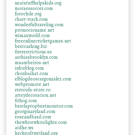
neatstuffhelpskids.org
moraessoccer.com
forochile.org
chart-track.com
wonderfultraveling.com
promocioname.net
wimaxworld.com
freeonlinecricketgames.net
bestcashing.biz
firerestrictions.us
archiesbrooklyn.com
muambeiros.net
infozblog.com
chonbaihat.com
elblogdeoscargonzalez.com
webpromote.net
steroids-store.co
arteydecoracion.net
fithog.com
bestlaptopbestmonitor.com
georginaryland.com
roseandbasil.com
thewhitewhitelights.com
atdhe.ws
heckrodtwetland.org