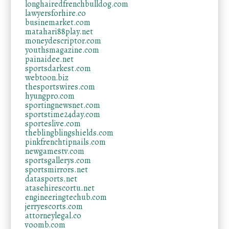
longhairedfrenchbulldog.com
lawyersforhire.co
businemarket.com
matahari88play.net
moneydescriptor.com
youthsmagazine.com
painaidee.net
sportsdarkest.com
webtoon.biz
thesportswires.com
hyungpro.com
sportingnewsnet.com
sportstime24day.com
sporteslive.com
theblingblingshields.com
pinkfrenchtipnails.com
newgamestv.com
sportsgallerys.com
sportsmirrors.net
datasports.net
atasehirescortu.net
engineeringtechub.com
jerryescorts.com
attorneylegal.co
voomb.com