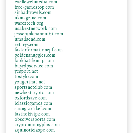
exellewebmedia.com
free-gamestop.com
sinbadtravels.com
ukmagzine.com
wareztech.org
usabestnetwork.com
jessepinkmanoutfit.com
umailsend.com
retarys.com
fasterformationcpf.com
goldensnuggles.com
lookbattlemap.com
buyrdpservice.com
yesport.net
tostylo.com
yougetthat.net
sportsnetclub.com
newbestcrypto.com
oxfordsave.com
iclassicgames.com
saung-artikel.com
fasthokivip2.com
observersports.com
cryptominingplus.com
aquinoticiaspe.com