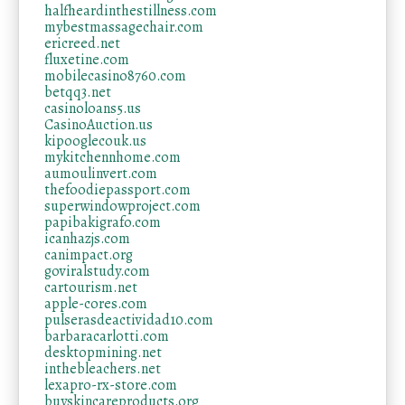
halfheardinthestillness.com
mybestmassagechair.com
ericreed.net
fluxetine.com
mobilecasino8760.com
betqq3.net
casinoloans5.us
CasinoAuction.us
kipooglecouk.us
mykitchennhome.com
aumoulinvert.com
thefoodiepassport.com
superwindowproject.com
papibakigrafo.com
icanhazjs.com
canimpact.org
goviralstudy.com
cartourism.net
apple-cores.com
pulserasdeactividad10.com
barbaracarlotti.com
desktopmining.net
inthebleachers.net
lexapro-rx-store.com
buyskincareproducts.org