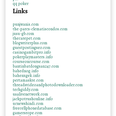
qq poker
Links
punjwanis.com
the-parcs-clematiscondos.com
jusu-gb.com
thecarepet.com
blogwriterplus.com
guestpostingseo.com
casinogambitpro.info
pokerplaymasters.info
courseoncourse.com
bantinbatdongsan247.com
bahednog.info
bahenxgek.info
pertamaskre.com
threadsvideoandphotodownloader.com
techgiddy.com
usalivenetwork.com
jackpotrushonline.info
ucnewshindi.com
freecellphonedatabase.com
gamersrope.com