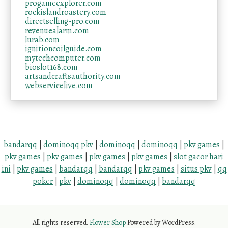
progameexplorer.com
rockislandroastery.com
directselling-pro.com
revenuealarm.com
lurab.com
ignitioncoilguide.com
mytechcomputer.com
bioslot168.com
artsandcraftsauthority.com
webservicelive.com
bandarqq
|
dominoqq pkv
|
dominoqq
|
dominoqq
|
pkv games
|
pkv games
|
pkv games
|
pkv games
|
pkv games
|
slot gacor hari
ini
|
pkv games
|
bandarqq
|
bandarqq
|
pkv games
|
situs pkv
|
qq
poker
|
pkv
|
dominoqq
|
dominoqq
|
bandarqq
All rights reserved.
Flower Shop
Powered by WordPress.