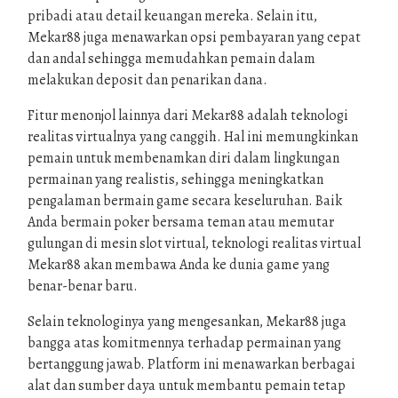
pribadi atau detail keuangan mereka. Selain itu,
Mekar88 juga menawarkan opsi pembayaran yang cepat
dan andal sehingga memudahkan pemain dalam
melakukan deposit dan penarikan dana.
Fitur menonjol lainnya dari Mekar88 adalah teknologi
realitas virtualnya yang canggih. Hal ini memungkinkan
pemain untuk membenamkan diri dalam lingkungan
permainan yang realistis, sehingga meningkatkan
pengalaman bermain game secara keseluruhan. Baik
Anda bermain poker bersama teman atau memutar
gulungan di mesin slot virtual, teknologi realitas virtual
Mekar88 akan membawa Anda ke dunia game yang
benar-benar baru.
Selain teknologinya yang mengesankan, Mekar88 juga
bangga atas komitmennya terhadap permainan yang
bertanggung jawab. Platform ini menawarkan berbagai
alat dan sumber daya untuk membantu pemain tetap