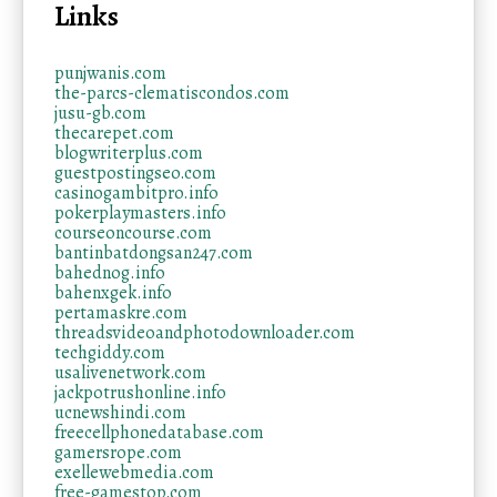
Links
punjwanis.com
the-parcs-clematiscondos.com
jusu-gb.com
thecarepet.com
blogwriterplus.com
guestpostingseo.com
casinogambitpro.info
pokerplaymasters.info
courseoncourse.com
bantinbatdongsan247.com
bahednog.info
bahenxgek.info
pertamaskre.com
threadsvideoandphotodownloader.com
techgiddy.com
usalivenetwork.com
jackpotrushonline.info
ucnewshindi.com
freecellphonedatabase.com
gamersrope.com
exellewebmedia.com
free-gamestop.com