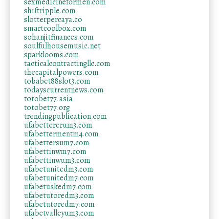
sexmedicineformen.com
shiftripple.com
slotterpercaya.co
smartcoolbox.com
sohanjitfinances.com
soulfulhousemusic.net
sparklooms.com
tacticalcontractingllc.com
thecapitalpowers.com
tobabet88slot3.com
todayscurrentnews.com
totobet77.asia
totobet77.org
trendingpublication.com
ufabettererum3.com
ufabettermentm4.com
ufabettersum7.com
ufabettinwm7.com
ufabettinwum3.com
ufabetunitedm3.com
ufabetunitedm7.com
ufabetuskedm7.com
ufabetutoredm3.com
ufabetutoredm7.com
ufabetvalleyum3.com