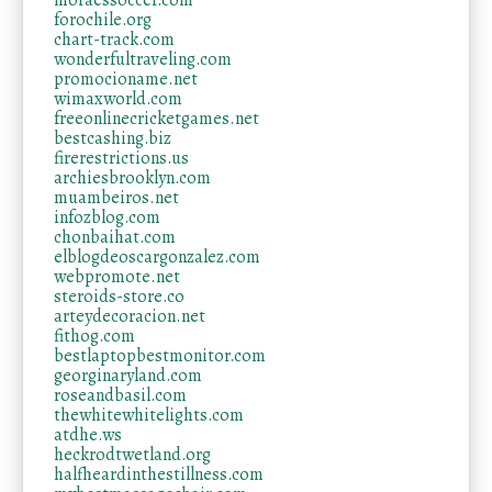
moraessoccer.com
forochile.org
chart-track.com
wonderfultraveling.com
promocioname.net
wimaxworld.com
freeonlinecricketgames.net
bestcashing.biz
firerestrictions.us
archiesbrooklyn.com
muambeiros.net
infozblog.com
chonbaihat.com
elblogdeoscargonzalez.com
webpromote.net
steroids-store.co
arteydecoracion.net
fithog.com
bestlaptopbestmonitor.com
georginaryland.com
roseandbasil.com
thewhitewhitelights.com
atdhe.ws
heckrodtwetland.org
halfheardinthestillness.com