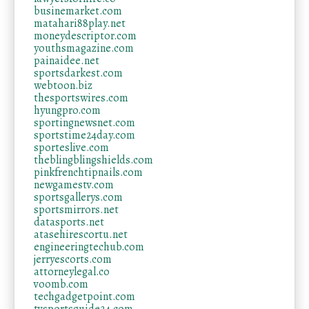
businemarket.com
matahari88play.net
moneydescriptor.com
youthsmagazine.com
painaidee.net
sportsdarkest.com
webtoon.biz
thesportswires.com
hyungpro.com
sportingnewsnet.com
sportstime24day.com
sporteslive.com
theblingblingshields.com
pinkfrenchtipnails.com
newgamestv.com
sportsgallerys.com
sportsmirrors.net
datasports.net
atasehirescortu.net
engineeringtechub.com
jerryescorts.com
attorneylegal.co
voomb.com
techgadgetpoint.com