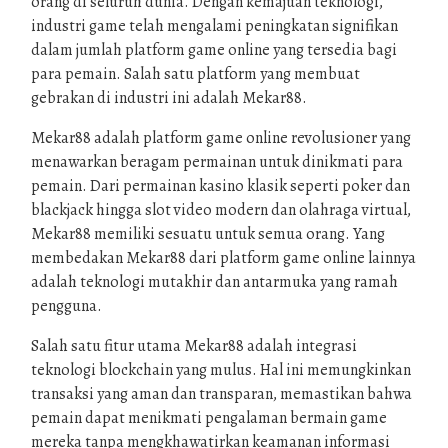
orang di seluruh dunia. Dengan kemajuan teknologi,
industri game telah mengalami peningkatan signifikan
dalam jumlah platform game online yang tersedia bagi
para pemain. Salah satu platform yang membuat
gebrakan di industri ini adalah Mekar88.
Mekar88 adalah platform game online revolusioner yang
menawarkan beragam permainan untuk dinikmati para
pemain. Dari permainan kasino klasik seperti poker dan
blackjack hingga slot video modern dan olahraga virtual,
Mekar88 memiliki sesuatu untuk semua orang. Yang
membedakan Mekar88 dari platform game online lainnya
adalah teknologi mutakhir dan antarmuka yang ramah
pengguna.
Salah satu fitur utama Mekar88 adalah integrasi
teknologi blockchain yang mulus. Hal ini memungkinkan
transaksi yang aman dan transparan, memastikan bahwa
pemain dapat menikmati pengalaman bermain game
mereka tanpa mengkhawatirkan keamanan informasi