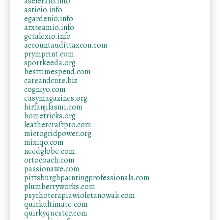
aseleraio.info
asticio.info
egardenio.info
arxteamio.info
getalexio.info
accountaudittaxcon.com
prymprint.com
sportkeeda.org
besttimespend.com
careandcure.biz
cogniyo.com
easymagazines.org
hirfanjilasmi.com
hometricks.org
leathercraftpro.com
microgridpower.org
mixiqo.com
needglobe.com
ortocoach.com
passionawe.com
pittsburghpaintingprofessionals.com
plumberryworks.com
psychoterapiawioletanowak.com
quickultimate.com
quirkyquester.com