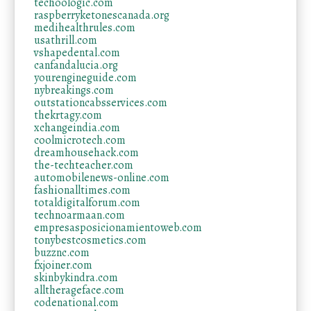
techoologic.com
raspberryketonescanada.org
medihealthrules.com
usathrill.com
vshapedental.com
canfandalucia.org
yourengineguide.com
nybreakings.com
outstationcabsservices.com
thekrtagy.com
xchangeindia.com
coolmicrotech.com
dreamhousehack.com
the-techteacher.com
automobilenews-online.com
fashionalltimes.com
totaldigitalforum.com
technoarmaan.com
empresasposicionamientoweb.com
tonybestcosmetics.com
buzznc.com
fxjoiner.com
skinbykindra.com
alltherageface.com
codenational.com