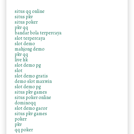
situs qq online
situs pkv
situs poker
pkv qq
bandar bola terpercaya
slot terpercaya
slot demo
mahjong demo
pkv qq
live hk
slot demo pg
slot
slot demo gratis
demo slot maxwin
slot demo pg
situs pkv games
situs poker online
dominoqq
slot demo gacor
situs pkv games
poker
pkv
qq poker