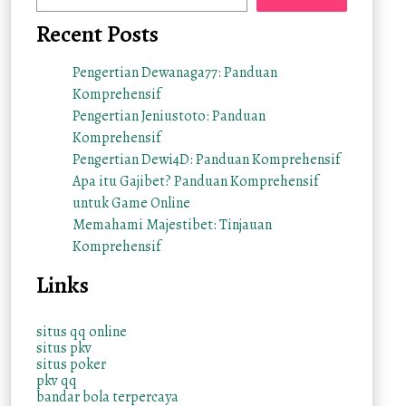
Recent Posts
Pengertian Dewanaga77: Panduan
Komprehensif
Pengertian Jeniustoto: Panduan
Komprehensif
Pengertian Dewi4D: Panduan Komprehensif
Apa itu Gajibet? Panduan Komprehensif
untuk Game Online
Memahami Majestibet: Tinjauan
Komprehensif
Links
situs qq online
situs pkv
situs poker
pkv qq
bandar bola terpercaya