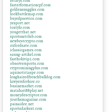
retarys.com
fasterformationcpf.com
goldensnuggles.com
lookbattlemap.com
buyrdpservice.com
yesport.net
tostylo.com
yougetthat.net
sportsnetclub.com
newbestcrypto.com
oxfordsave.com
iclassicgames.com
saung-artikel.com
fasthokivip2.com
observersports.com
cryptominingplus.com
aquinoticiaspe.com
longhairedfrenchbulldog.com
lawyersforhire.co
businemarket.com
matahari88play.net
moneydescriptor.com
youthsmagazine.com
painaidee.net
sportsdarkest.com