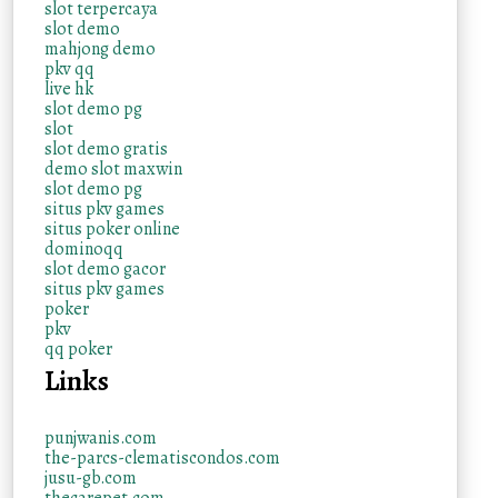
slot terpercaya
slot demo
mahjong demo
pkv qq
live hk
slot demo pg
slot
slot demo gratis
demo slot maxwin
slot demo pg
situs pkv games
situs poker online
dominoqq
slot demo gacor
situs pkv games
poker
pkv
qq poker
Links
punjwanis.com
the-parcs-clematiscondos.com
jusu-gb.com