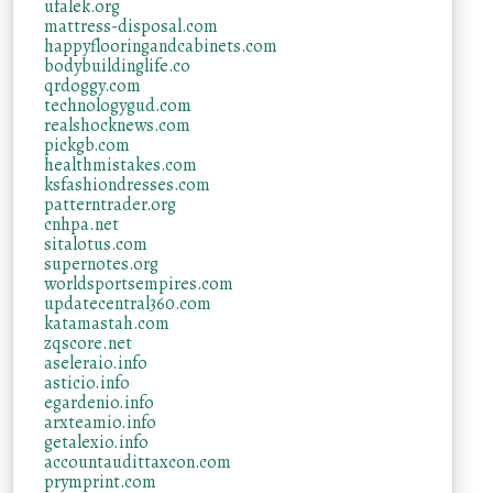
ufalek.org
mattress-disposal.com
happyflooringandcabinets.com
bodybuildinglife.co
qrdoggy.com
technologygud.com
realshocknews.com
pickgb.com
healthmistakes.com
ksfashiondresses.com
patterntrader.org
cnhpa.net
sitalotus.com
supernotes.org
worldsportsempires.com
updatecentral360.com
katamastah.com
zqscore.net
aseleraio.info
asticio.info
egardenio.info
arxteamio.info
getalexio.info
accountaudittaxcon.com
prymprint.com