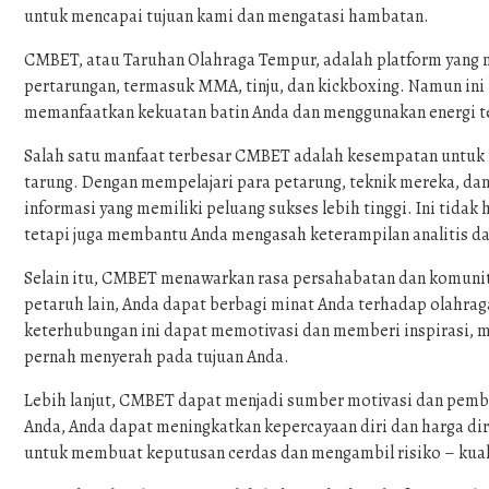
untuk mencapai tujuan kami dan mengatasi hambatan.
CMBET, atau Taruhan Olahraga Tempur, adalah platform yang
pertarungan, termasuk MMA, tinju, dan kickboxing. Namun ini
memanfaatkan kekuatan batin Anda dan menggunakan energi t
Salah satu manfaat terbesar CMBET adalah kesempatan untuk
tarung. Dengan mempelajari para petarung, teknik mereka, d
informasi yang memiliki peluang sukses lebih tinggi. Ini tida
tetapi juga membantu Anda mengasah keterampilan analitis da
Selain itu, CMBET menawarkan rasa persahabatan dan komunit
petaruh lain, Anda dapat berbagi minat Anda terhadap olahraga
keterhubungan ini dapat memotivasi dan memberi inspirasi, 
pernah menyerah pada tujuan Anda.
Lebih lanjut, CMBET dapat menjadi sumber motivasi dan pemb
Anda, Anda dapat meningkatkan kepercayaan diri dan harga di
untuk membuat keputusan cerdas dan mengambil risiko – kual