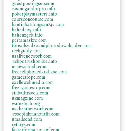
guestpostingseo.com
casinogambitpro.info
pokerplaymasters.info
courseoncourse.com
bantinbatdongsan247.com
bahednog.info
bahenxgek.info
pertamaskre.com
threadsvideoandphotodownloader.com
techgiddy.com
usalivenetwork.com
jackpotrushonline.info
ucnewshindi.com
freecellphonedatabase.com
gamersrope.com
exellewebmedia.com
free-gamestop.com
sinbadtravels.com
ukmagzine.com
wareztech.org
usabestnetwork.com
jessepinkmanoutfit.com
umailsend.com
retarys.com
fasterformationcpf.com