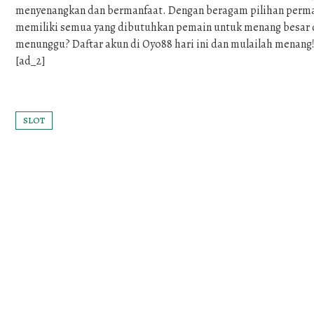
menyenangkan dan bermanfaat. Dengan beragam pilihan perma
memiliki semua yang dibutuhkan pemain untuk menang besar 
menunggu? Daftar akun di Oyo88 hari ini dan mulailah menang
[ad_2]
SLOT