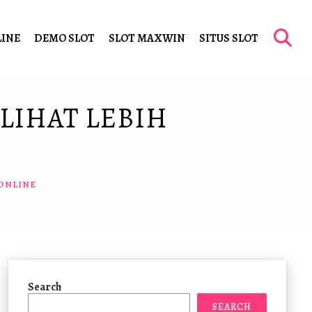
LINE
DEMO SLOT
SLOT MAXWIN
SITUS SLOT
LIHAT LEBIH
 ONLINE
Search
SEARCH