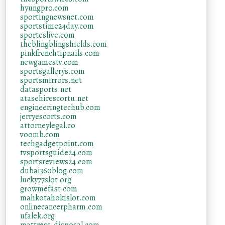
hyungpro.com
sportingnewsnet.com
sportstime24day.com
sporteslive.com
theblingblingshields.com
pinkfrenchtipnails.com
newgamestv.com
sportsgallerys.com
sportsmirrors.net
datasports.net
atasehirescortu.net
engineeringtechub.com
jerryescorts.com
attorneylegal.co
voomb.com
techgadgetpoint.com
tvsportsguide24.com
sportsreviews24.com
dubai360blog.com
lucky77slot.org
growmefast.com
mahkotahokislot.com
onlinecancerpharm.com
ufalek.org