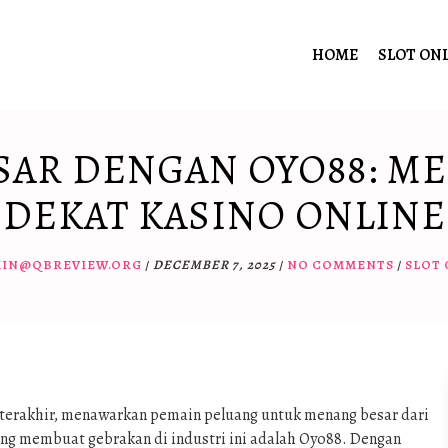
HOME
SLOT ON
AR DENGAN OYO88: ME
DEKAT KASINO ONLINE
IN@QBREVIEW.ORG
/
DECEMBER 7, 2025
/
NO COMMENTS
/
SLOT
 terakhir, menawarkan pemain peluang untuk menang besar dari
ang membuat gebrakan di industri ini adalah Oyo88. Dengan