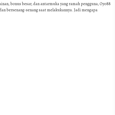
inan, bonus besar, dan antarmuka yang ramah pengguna, Oyo88
dan bersenang-senang saat melakukannya. Jadi mengapa
!