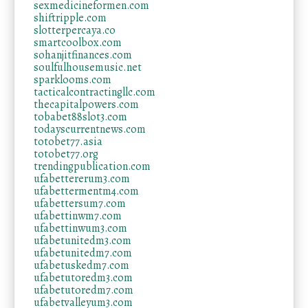
sexmedicineformen.com
shiftripple.com
slotterpercaya.co
smartcoolbox.com
sohanjitfinances.com
soulfulhousemusic.net
sparklooms.com
tacticalcontractingllc.com
thecapitalpowers.com
tobabet88slot3.com
todayscurrentnews.com
totobet77.asia
totobet77.org
trendingpublication.com
ufabettererum3.com
ufabettermentm4.com
ufabettersum7.com
ufabettinwm7.com
ufabettinwum3.com
ufabetunitedm3.com
ufabetunitedm7.com
ufabetuskedm7.com
ufabetutoredm3.com
ufabetutoredm7.com
ufabetvalleyum3.com