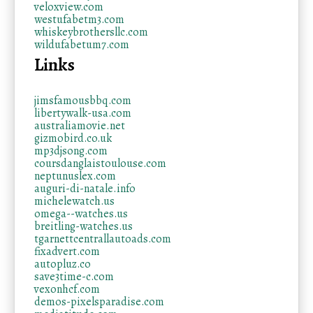
veloxview.com
westufabetm3.com
whiskeybrothersllc.com
wildufabetum7.com
Links
jimsfamousbbq.com
libertywalk-usa.com
australiamovie.net
gizmobird.co.uk
mp3djsong.com
coursdanglaistoulouse.com
neptunuslex.com
auguri-di-natale.info
michelewatch.us
omega--watches.us
breitling-watches.us
tgarnettcentrallautoads.com
fixadvert.com
autopluz.co
save3time-c.com
vexonhcf.com
demos-pixelsparadise.com