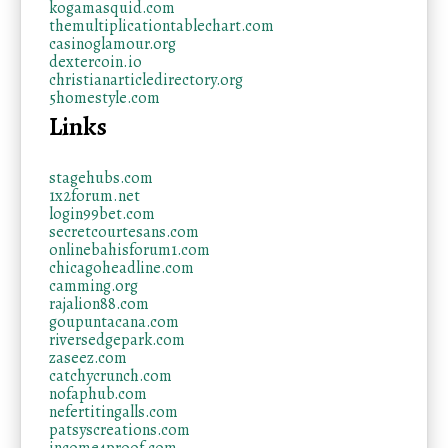
kogamasquid.com
themultiplicationtablechart.com
casinoglamour.org
dextercoin.io
christianarticledirectory.org
5homestyle.com
Links
stagehubs.com
1x2forum.net
login99bet.com
secretcourtesans.com
onlinebahisforum1.com
chicagoheadline.com
camming.org
rajalion88.com
goupuntacana.com
riversedgepark.com
zaseez.com
catchycrunch.com
nofaphub.com
nefertitingalls.com
patsyscreations.com