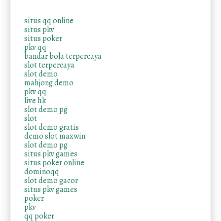
situs qq online
situs pkv
situs poker
pkv qq
bandar bola terpercaya
slot terpercaya
slot demo
mahjong demo
pkv qq
live hk
slot demo pg
slot
slot demo gratis
demo slot maxwin
slot demo pg
situs pkv games
situs poker online
dominoqq
slot demo gacor
situs pkv games
poker
pkv
qq poker