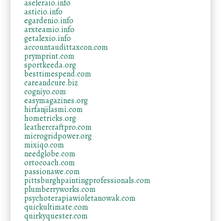
aseleraio.info
asticio.info
egardenio.info
arxteamio.info
getalexio.info
accountaudittaxcon.com
prymprint.com
sportkeeda.org
besttimespend.com
careandcure.biz
cogniyo.com
easymagazines.org
hirfanjilasmi.com
hometricks.org
leathercraftpro.com
microgridpower.org
mixiqo.com
needglobe.com
ortocoach.com
passionawe.com
pittsburghpaintingprofessionals.com
plumberryworks.com
psychoterapiawioletanowak.com
quickultimate.com
quirkyquester.com