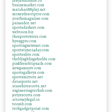
lawyersforhire.co
businemarket.com
matahari88play.net
moneydescriptor.com
youthsmagazine.com
painaidee.net
sportsdarkest.com
webtoon.biz
thesportswires.com
hyungpro.com
sportingnewsnet.com
sportstime24day.com
sporteslive.com
theblingblingshields.com
pinkfrenchtipnails.com
newgamestv.com
sportsgallerys.com
sportsmirrors.net
datasports.net
atasehirescortu.net
engineeringtechub.com
jerryescorts.com
attorneylegal.co
voomb.com
techgadgetpoint.com