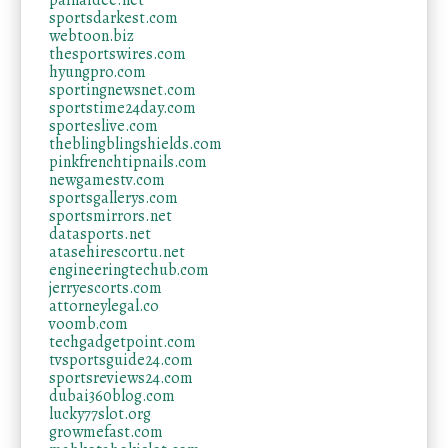
painaidee.net
sportsdarkest.com
webtoon.biz
thesportswires.com
hyungpro.com
sportingnewsnet.com
sportstime24day.com
sporteslive.com
theblingblingshields.com
pinkfrenchtipnails.com
newgamestv.com
sportsgallerys.com
sportsmirrors.net
datasports.net
atasehirescortu.net
engineeringtechub.com
jerryescorts.com
attorneylegal.co
voomb.com
techgadgetpoint.com
tvsportsguide24.com
sportsreviews24.com
dubai360blog.com
lucky77slot.org
growmefast.com