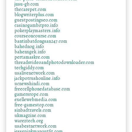
jusu-gb.com
thecarepet.com
blogwriterplus.com
guestpostingseo.com
casinogambitpro.info
pokerplaymasters.info
courseoncourse.com
bantinbatdongsan247.com
bahednog.info
bahenxgek.info
pertamaskre.com
threadsvideoandphotodownloader.com
techgiddy.com
usalivenetwork.com
jackpotrushonline.info
ucnewshindi.com
freecellphonedatabase.com
gamersrope.com
exellewebmedia.com
free-gamestop.com
sinbadtravels.com
ukmagzine.com
wareztech.org
usabestnetwork.com
jessepinkmanoutfit.com