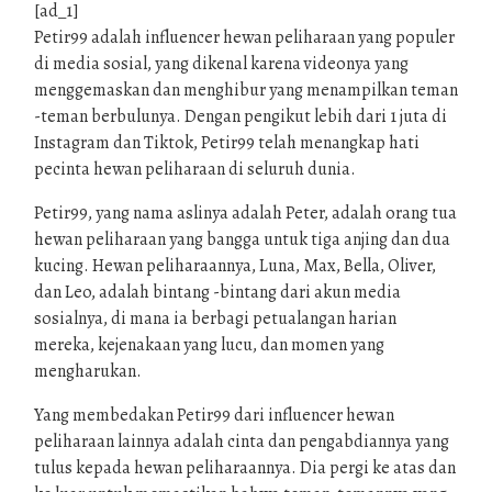
[ad_1]
Petir99 adalah influencer hewan peliharaan yang populer
di media sosial, yang dikenal karena videonya yang
menggemaskan dan menghibur yang menampilkan teman
-teman berbulunya. Dengan pengikut lebih dari 1 juta di
Instagram dan Tiktok, Petir99 telah menangkap hati
pecinta hewan peliharaan di seluruh dunia.
Petir99, yang nama aslinya adalah Peter, adalah orang tua
hewan peliharaan yang bangga untuk tiga anjing dan dua
kucing. Hewan peliharaannya, Luna, Max, Bella, Oliver,
dan Leo, adalah bintang -bintang dari akun media
sosialnya, di mana ia berbagi petualangan harian
mereka, kejenakaan yang lucu, dan momen yang
mengharukan.
Yang membedakan Petir99 dari influencer hewan
peliharaan lainnya adalah cinta dan pengabdiannya yang
tulus kepada hewan peliharaannya. Dia pergi ke atas dan