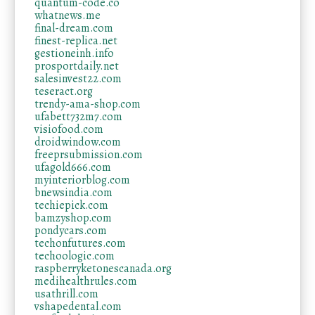
quantum-code.co
whatnews.me
final-dream.com
finest-replica.net
gestioneinh.info
prosportdaily.net
salesinvest22.com
teseract.org
trendy-ama-shop.com
ufabett732m7.com
visiofood.com
droidwindow.com
freeprsubmission.com
ufagold666.com
myinteriorblog.com
bnewsindia.com
techiepick.com
bamzyshop.com
pondycars.com
techonfutures.com
techoologic.com
raspberryketonescanada.org
medihealthrules.com
usathrill.com
vshapedental.com