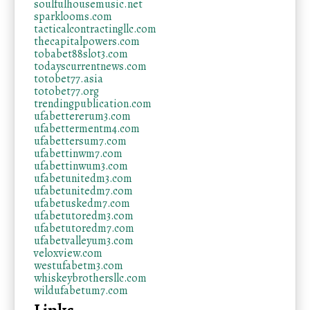
soulfulhousemusic.net
sparklooms.com
tacticalcontractingllc.com
thecapitalpowers.com
tobabet88slot3.com
todayscurrentnews.com
totobet77.asia
totobet77.org
trendingpublication.com
ufabettererum3.com
ufabettermentm4.com
ufabettersum7.com
ufabettinwm7.com
ufabettinwum3.com
ufabetunitedm3.com
ufabetunitedm7.com
ufabetuskedm7.com
ufabetutoredm3.com
ufabetutoredm7.com
ufabetvalleyum3.com
veloxview.com
westufabetm3.com
whiskeybrothersllc.com
wildufabetum7.com