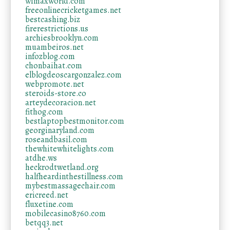
wimaxworld.com
freeonlinecricketgames.net
bestcashing.biz
firerestrictions.us
archiesbrooklyn.com
muambeiros.net
infozblog.com
chonbaihat.com
elblogdeoscargonzalez.com
webpromote.net
steroids-store.co
arteydecoracion.net
fithog.com
bestlaptopbestmonitor.com
georginaryland.com
roseandbasil.com
thewhitewhitelights.com
atdhe.ws
heckrodtwetland.org
halfheardinthestillness.com
mybestmassagechair.com
ericreed.net
fluxetine.com
mobilecasino8760.com
betqq3.net