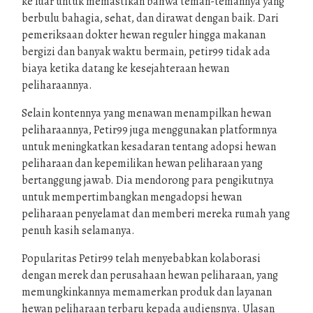
ke luar untuk memastikan bahwa teman-temannya yang
berbulu bahagia, sehat, dan dirawat dengan baik. Dari
pemeriksaan dokter hewan reguler hingga makanan
bergizi dan banyak waktu bermain, petir99 tidak ada
biaya ketika datang ke kesejahteraan hewan
peliharaannya.
Selain kontennya yang menawan menampilkan hewan
peliharaannya, Petir99 juga menggunakan platformnya
untuk meningkatkan kesadaran tentang adopsi hewan
peliharaan dan kepemilikan hewan peliharaan yang
bertanggung jawab. Dia mendorong para pengikutnya
untuk mempertimbangkan mengadopsi hewan
peliharaan penyelamat dan memberi mereka rumah yang
penuh kasih selamanya.
Popularitas Petir99 telah menyebabkan kolaborasi
dengan merek dan perusahaan hewan peliharaan, yang
memungkinkannya memamerkan produk dan layanan
hewan peliharaan terbaru kepada audiensnya. Ulasan