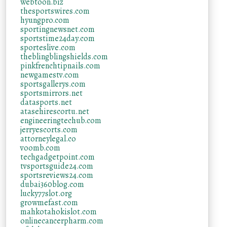
webtoon.biz
thesportswires.com
hyungpro.com
sportingnewsnet.com
sportstime24day.com
sporteslive.com
theblingblingshields.com
pinkfrenchtipnails.com
newgamestv.com
sportsgallerys.com
sportsmirrors.net
datasports.net
atasehirescortu.net
engineeringtechub.com
jerryescorts.com
attorneylegal.co
voomb.com
techgadgetpoint.com
tvsportsguide24.com
sportsreviews24.com
dubai360blog.com
lucky77slot.org
growmefast.com
mahkotahokislot.com
onlinecancerpharm.com