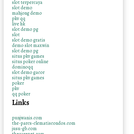
slot terpercaya
slot demo
mahjong demo
pkv qq
live hk
slot demo pg
slot
slot demo gratis
demo slot maxwin
slot demo pg
situs pkv games
situs poker online
dominoqq
slot demo gacor
situs pkv games
poker
pkv
qq poker
Links
punjwanis.com
the-parcs-clematiscondos.com
jusu-gb.com