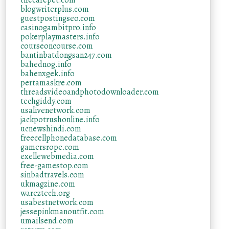
thecarepet.com
blogwriterplus.com
guestpostingseo.com
casinogambitpro.info
pokerplaymasters.info
courseoncourse.com
bantinbatdongsan247.com
bahednog.info
bahenxgek.info
pertamaskre.com
threadsvideoandphotodownloader.com
techgiddy.com
usalivenetwork.com
jackpotrushonline.info
ucnewshindi.com
freecellphonedatabase.com
gamersrope.com
exellewebmedia.com
free-gamestop.com
sinbadtravels.com
ukmagzine.com
wareztech.org
usabestnetwork.com
jessepinkmanoutfit.com
umailsend.com