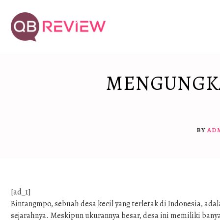
Skip
to
content
MENGUNGKA
BY
AD
[ad_1]
Bintangmpo, sebuah desa kecil yang terletak di Indonesia, ad
sejarahnya. Meskipun ukurannya besar, desa ini memiliki banya