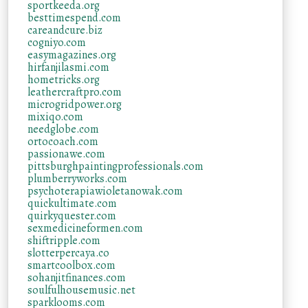
sportkeeda.org
besttimespend.com
careandcure.biz
cogniyo.com
easymagazines.org
hirfanjilasmi.com
hometricks.org
leathercraftpro.com
microgridpower.org
mixiqo.com
needglobe.com
ortocoach.com
passionawe.com
pittsburghpaintingprofessionals.com
plumberryworks.com
psychoterapiawioletanowak.com
quickultimate.com
quirkyquester.com
sexmedicineformen.com
shiftripple.com
slotterpercaya.co
smartcoolbox.com
sohanjitfinances.com
soulfulhousemusic.net
sparklooms.com