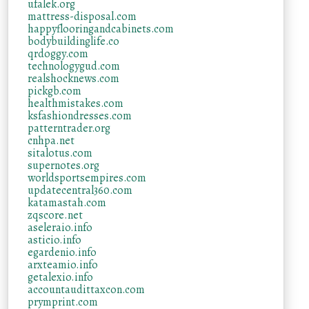
ufalek.org
mattress-disposal.com
happyflooringandcabinets.com
bodybuildinglife.co
qrdoggy.com
technologygud.com
realshocknews.com
pickgb.com
healthmistakes.com
ksfashiondresses.com
patterntrader.org
cnhpa.net
sitalotus.com
supernotes.org
worldsportsempires.com
updatecentral360.com
katamastah.com
zqscore.net
aseleraio.info
asticio.info
egardenio.info
arxteamio.info
getalexio.info
accountaudittaxcon.com
prymprint.com