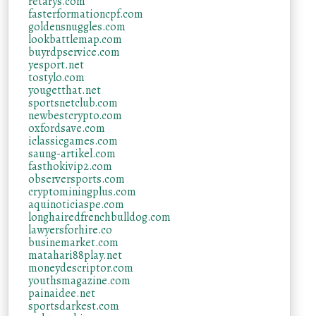
retarys.com
fasterformationcpf.com
goldensnuggles.com
lookbattlemap.com
buyrdpservice.com
yesport.net
tostylo.com
yougetthat.net
sportsnetclub.com
newbestcrypto.com
oxfordsave.com
iclassicgames.com
saung-artikel.com
fasthokivip2.com
observersports.com
cryptominingplus.com
aquinoticiaspe.com
longhairedfrenchbulldog.com
lawyersforhire.co
businemarket.com
matahari88play.net
moneydescriptor.com
youthsmagazine.com
painaidee.net
sportsdarkest.com