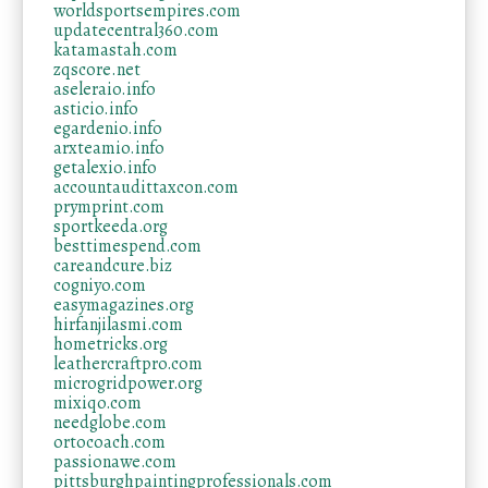
worldsportsempires.com
updatecentral360.com
katamastah.com
zqscore.net
aseleraio.info
asticio.info
egardenio.info
arxteamio.info
getalexio.info
accountaudittaxcon.com
prymprint.com
sportkeeda.org
besttimespend.com
careandcure.biz
cogniyo.com
easymagazines.org
hirfanjilasmi.com
hometricks.org
leathercraftpro.com
microgridpower.org
mixiqo.com
needglobe.com
ortocoach.com
passionawe.com
pittsburghpaintingprofessionals.com