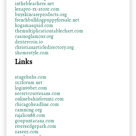
inthebleachers.net
lexapro-rx-store.com
buyskincareproducts.org
frenchbulldogpuppyforsale.net
kogamasquid.com
themultiplicationtablechart.com
casinoglamour.org
dextercoin.io
christianarticledirectory.org
5homestyle.com
Links
stagehubs.com
1x2forum.net
login99bet.com
secretcourtesans.com
onlinebahisforum1.com
chicagoheadline.com
camming.org
rajalion88.com
goupuntacana.com
riversedgepark.com
zaseez.com