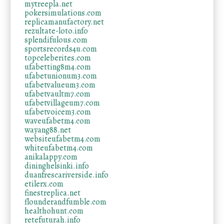
mytreepla.net
pokersimulations.com
replicamanufactory.net
rezultate-loto.info
splendifulous.com
sportsrecords4u.com
topceleberites.com
ufabetting8m4.com
ufabetunionum3.com
ufabetvalueum3.com
ufabetvaultm7.com
ufabetvillageum7.com
ufabetvoicem3.com
waveufabetm4.com
wayang88.net
websiteufabetm4.com
whiteufabetm4.com
anikalappy.com
dininghelsinki.info
duanfrescariverside.info
etilerx.com
finestreplica.net
flounderandfumble.com
healthohunt.com
retefuturah.info