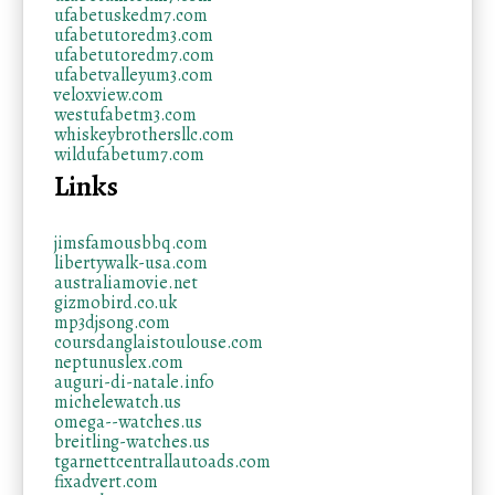
ufabetuskedm7.com
ufabetutoredm3.com
ufabetutoredm7.com
ufabetvalleyum3.com
veloxview.com
westufabetm3.com
whiskeybrothersllc.com
wildufabetum7.com
Links
jimsfamousbbq.com
libertywalk-usa.com
australiamovie.net
gizmobird.co.uk
mp3djsong.com
coursdanglaistoulouse.com
neptunuslex.com
auguri-di-natale.info
michelewatch.us
omega--watches.us
breitling-watches.us
tgarnettcentrallautoads.com
fixadvert.com