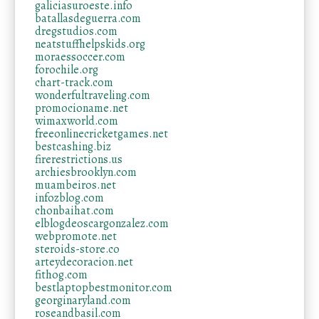
galiciasuroeste.info
batallasdeguerra.com
dregstudios.com
neatstuffhelpskids.org
moraessoccer.com
forochile.org
chart-track.com
wonderfultraveling.com
promocioname.net
wimaxworld.com
freeonlinecricketgames.net
bestcashing.biz
firerestrictions.us
archiesbrooklyn.com
muambeiros.net
infozblog.com
chonbaihat.com
elblogdeoscargonzalez.com
webpromote.net
steroids-store.co
arteydecoracion.net
fithog.com
bestlaptopbestmonitor.com
georginaryland.com
roseandbasil.com