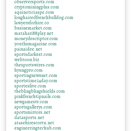
observersports.com
cryptominingplus.com
aquinoticiaspe.com
longhairedfrenchbulldog.com
lawyersforhire.co
businemarket.com
matahari88play.net
moneydescriptor.com
youthsmagazine.com
painaidee.net
sportsdarkest.com
webtoon.biz
thesportswires.com
hyungpro.com
sportingnewsnet.com
sportstime24day.com
sporteslive.com
theblingblingshields.com
pinkfrenchtipnails.com
newgamestv.com
sportsgallerys.com
sportsmirrors.net
datasports.net
atasehirescortu.net
engineeringtechub.com