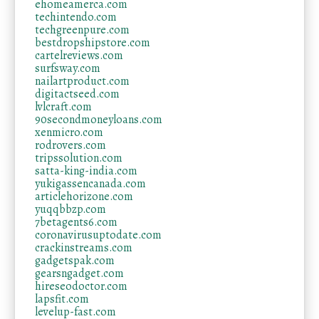
ehomeamerca.com
techintendo.com
techgreenpure.com
bestdropshipstore.com
cartelreviews.com
surfsway.com
nailartproduct.com
digitactseed.com
lvlcraft.com
90secondmoneyloans.com
xenmicro.com
rodrovers.com
tripssolution.com
satta-king-india.com
yukigassencanada.com
articlehorizone.com
yuqqbbzp.com
7betagents6.com
coronavirusuptodate.com
crackinstreams.com
gadgetspak.com
gearsngadget.com
hireseodoctor.com
lapsfit.com
levelup-fast.com