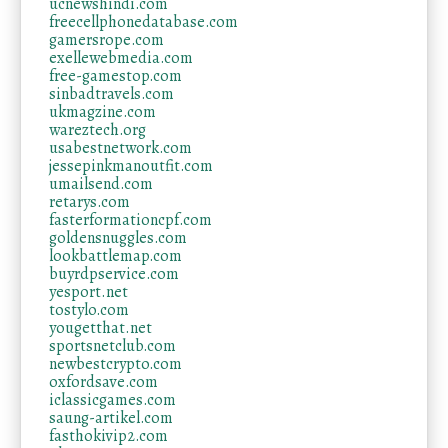
ucnewshindi.com
freecellphonedatabase.com
gamersrope.com
exellewebmedia.com
free-gamestop.com
sinbadtravels.com
ukmagzine.com
wareztech.org
usabestnetwork.com
jessepinkmanoutfit.com
umailsend.com
retarys.com
fasterformationcpf.com
goldensnuggles.com
lookbattlemap.com
buyrdpservice.com
yesport.net
tostylo.com
yougetthat.net
sportsnetclub.com
newbestcrypto.com
oxfordsave.com
iclassicgames.com
saung-artikel.com
fasthokivip2.com