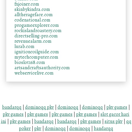
fxjoiner.com
skinbykindra.com
alltherageface.com
codenational.com
progameexplorer.com
rockislandroastery.com
directselling-pro.com
revenuealarm.com
lurab.com
ignitioncoilguide.com
mytechcomputer.com
bioslot168.com
artsandcraftsauthority.com
webservicelive.com
bandarqq
|
dominoqq pkv
|
dominoqq
|
dominoqq
|
pkv games
|
pkv games
|
pkv games
|
pkv games
|
pkv games
|
slot gacor hari
ini
|
pkv games
|
bandarqq
|
bandarqq
|
pkv games
|
situs pkv
|
qq
poker
|
pkv
|
dominoqq
|
dominoqq
|
bandarqq