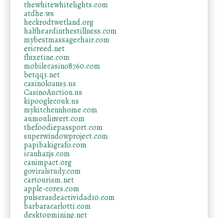
thewhitewhitelights.com
atdhe.ws
heckrodtwetland.org
halfheardinthestillness.com
mybestmassagechair.com
ericreed.net
fluxetine.com
mobilecasino8760.com
betqq3.net
casinoloans5.us
CasinoAuction.us
kipooglecouk.us
mykitchennhome.com
aumoulinvert.com
thefoodiepassport.com
superwindowproject.com
papibakigrafo.com
icanhazjs.com
canimpact.org
goviralstudy.com
cartourism.net
apple-cores.com
pulserasdeactividad10.com
barbaracarlotti.com
desktopmining.net