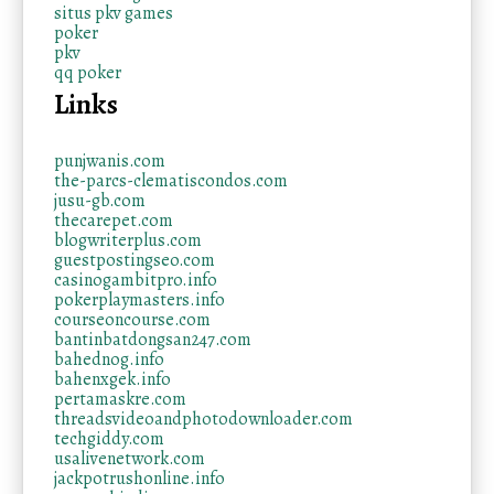
situs pkv games
poker
pkv
qq poker
Links
punjwanis.com
the-parcs-clematiscondos.com
jusu-gb.com
thecarepet.com
blogwriterplus.com
guestpostingseo.com
casinogambitpro.info
pokerplaymasters.info
courseoncourse.com
bantinbatdongsan247.com
bahednog.info
bahenxgek.info
pertamaskre.com
threadsvideoandphotodownloader.com
techgiddy.com
usalivenetwork.com
jackpotrushonline.info