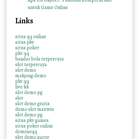
Apa itu Gajibet? Panduan Komprehensif
untuk Game Online
Links
situs qq online
situs pkv
situs poker
pkv qq
bandar bola terpercaya
slot terpercaya
slot demo
mahjong demo
pkv qq
live hk
slot demo pg
slot
slot demo gratis
demo slot maxwin
slot demo pg
situs pkv games
situs poker online
dominoqq
slot demo gacor