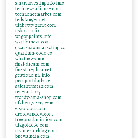
smartinvestinginfo.info
technewsalliance.com
technonetmarket.com
tedstanger.net
ufabett732um3.com
uskola.info
wagonpaints.info
waitfornext.com
clearvisionmarketing.co
quantum-code.co
whatnews.me
final-dream.com
finest-replica.net
gestioneinh.info
prosportdaily.net
salesinvest22.com
teseract.org
trendy-ama-shop.com
ufabett732m7.com
visiofood.com
droidwindow.com
freeprsubmission.com
ufagold666.com
myinteriorblog.com
bnewsindia.com