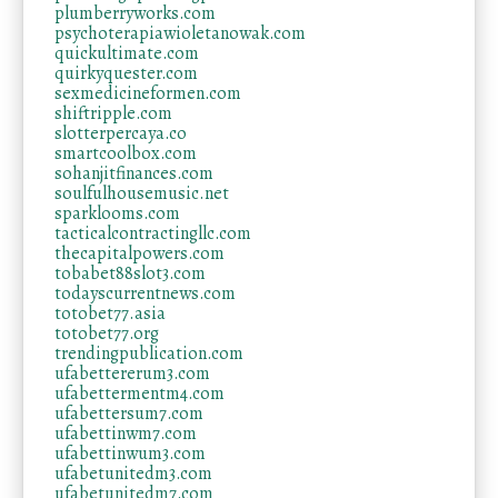
plumberryworks.com
psychoterapiawioletanowak.com
quickultimate.com
quirkyquester.com
sexmedicineformen.com
shiftripple.com
slotterpercaya.co
smartcoolbox.com
sohanjitfinances.com
soulfulhousemusic.net
sparklooms.com
tacticalcontractingllc.com
thecapitalpowers.com
tobabet88slot3.com
todayscurrentnews.com
totobet77.asia
totobet77.org
trendingpublication.com
ufabettererum3.com
ufabettermentm4.com
ufabettersum7.com
ufabettinwm7.com
ufabettinwum3.com
ufabetunitedm3.com
ufabetunitedm7.com