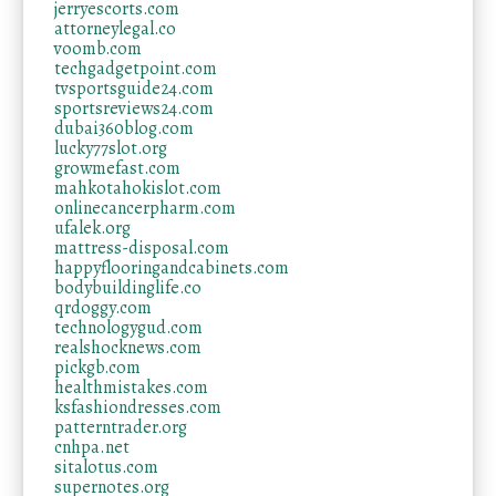
jerryescorts.com
attorneylegal.co
voomb.com
techgadgetpoint.com
tvsportsguide24.com
sportsreviews24.com
dubai360blog.com
lucky77slot.org
growmefast.com
mahkotahokislot.com
onlinecancerpharm.com
ufalek.org
mattress-disposal.com
happyflooringandcabinets.com
bodybuildinglife.co
qrdoggy.com
technologygud.com
realshocknews.com
pickgb.com
healthmistakes.com
ksfashiondresses.com
patterntrader.org
cnhpa.net
sitalotus.com
supernotes.org