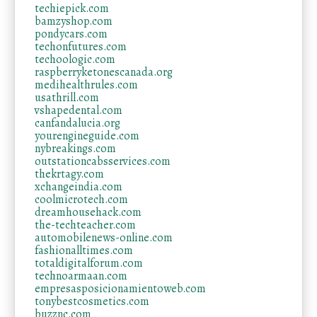
techiepick.com
bamzyshop.com
pondycars.com
techonfutures.com
techoologic.com
raspberryketonescanada.org
medihealthrules.com
usathrill.com
vshapedental.com
canfandalucia.org
yourengineguide.com
nybreakings.com
outstationcabsservices.com
thekrtagy.com
xchangeindia.com
coolmicrotech.com
dreamhousehack.com
the-techteacher.com
automobilenews-online.com
fashionalltimes.com
totaldigitalforum.com
technoarmaan.com
empresasposicionamientoweb.com
tonybestcosmetics.com
buzznc.com