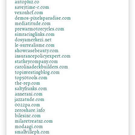
autopluz.co
save3time-c.com
vexonhcf.com
demos-pixelsparadise.com
mediatitude.com
prewarmotorcycles.com
simracinglinks.com
dosyamerkezi.net
le-surrealisme.com
showcasebeauty.com
insurancepolicyexpert.com
statkeycompany.com
carolinadeckbuilders.com
topinvestingblog.com
top50tools.com
the-rep.com
saltyfranks.com
annerani.com
jazzatude.com
0022pa.com
zeroshare.info
bilesinc.com
milaretreatnz.com
modaagi.com
smallvilleph.com