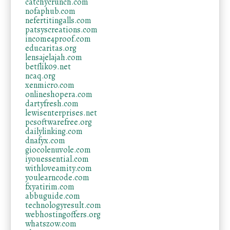
catchycrunch.com
nofaphub.com
nefertitingalls.com
patsyscreations.com
income4proof.com
educaritas.org
lensajelajah.com
betflik09.net
ncaq.org
xenmicro.com
onlineshopera.com
dartyfresh.com
lewisenterprises.net
pcsoftwarefree.org
dailylinking.com
dnafyx.com
giocolenuvole.com
iyouessential.com
withloveamity.com
youlearncode.com
fxyatirim.com
abbuguide.com
technologyresult.com
webhostingoffers.org
whatszow.com