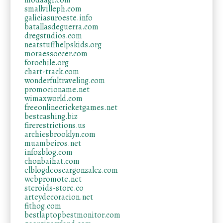
modaagi.com
smallvilleph.com
galiciasuroeste.info
batallasdeguerra.com
dregstudios.com
neatstuffhelpskids.org
moraessoccer.com
forochile.org
chart-track.com
wonderfultraveling.com
promocioname.net
wimaxworld.com
freeonlinecricketgames.net
bestcashing.biz
firerestrictions.us
archiesbrooklyn.com
muambeiros.net
infozblog.com
chonbaihat.com
elblogdeoscargonzalez.com
webpromote.net
steroids-store.co
arteydecoracion.net
fithog.com
bestlaptopbestmonitor.com