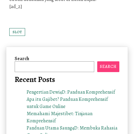
[ad_2]
SLOT
Search
SEARCH
Recent Posts
Pengertian Dewi4D: Panduan Komprehensif
Apa itu Gajibet? Panduan Komprehensif
untuk Game Online
Memahami Majestibet: Tinjauan
Komprehensif
Panduan Utama Saung4D: Membuka Rahasia