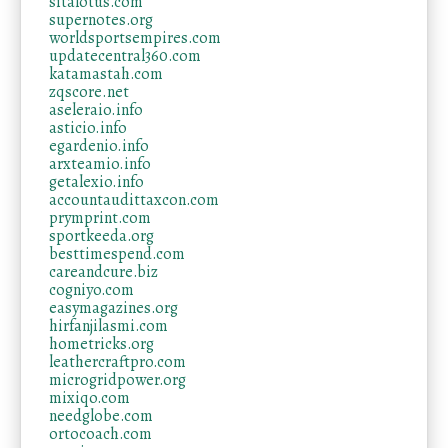
sitalotus.com
supernotes.org
worldsportsempires.com
updatecentral360.com
katamastah.com
zqscore.net
aseleraio.info
asticio.info
egardenio.info
arxteamio.info
getalexio.info
accountaudittaxcon.com
prymprint.com
sportkeeda.org
besttimespend.com
careandcure.biz
cogniyo.com
easymagazines.org
hirfanjilasmi.com
hometricks.org
leathercraftpro.com
microgridpower.org
mixiqo.com
needglobe.com
ortocoach.com