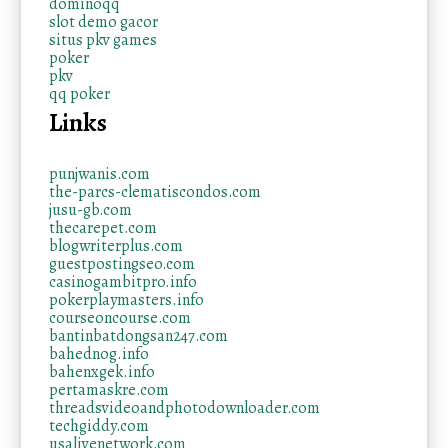
dominoqq
slot demo gacor
situs pkv games
poker
pkv
qq poker
Links
punjwanis.com
the-parcs-clematiscondos.com
jusu-gb.com
thecarepet.com
blogwriterplus.com
guestpostingseo.com
casinogambitpro.info
pokerplaymasters.info
courseoncourse.com
bantinbatdongsan247.com
bahednog.info
bahenxgek.info
pertamaskre.com
threadsvideoandphotodownloader.com
techgiddy.com
usalivenetwork.com