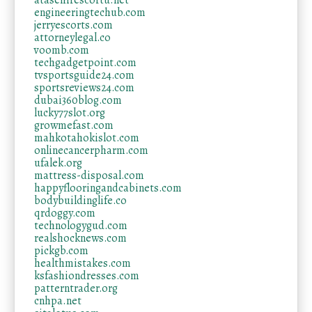
atasehirescortu.net
engineeringtechub.com
jerryescorts.com
attorneylegal.co
voomb.com
techgadgetpoint.com
tvsportsguide24.com
sportsreviews24.com
dubai360blog.com
lucky77slot.org
growmefast.com
mahkotahokislot.com
onlinecancerpharm.com
ufalek.org
mattress-disposal.com
happyflooringandcabinets.com
bodybuildinglife.co
qrdoggy.com
technologygud.com
realshocknews.com
pickgb.com
healthmistakes.com
ksfashiondresses.com
patterntrader.org
cnhpa.net