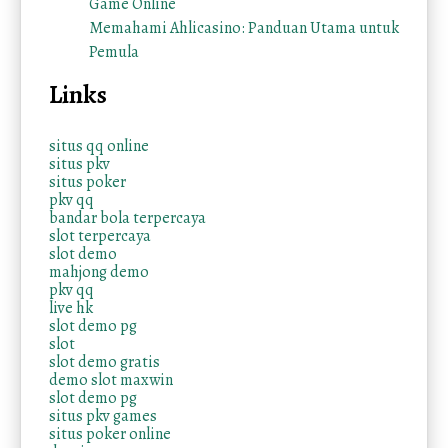
Game Online
Memahami Ahlicasino: Panduan Utama untuk
Pemula
Links
situs qq online
situs pkv
situs poker
pkv qq
bandar bola terpercaya
slot terpercaya
slot demo
mahjong demo
pkv qq
live hk
slot demo pg
slot
slot demo gratis
demo slot maxwin
slot demo pg
situs pkv games
situs poker online