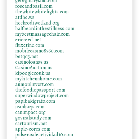
georginaryland.com
roseandbasil.com
thewhitewhitelights.com
atdhe.ws
heckrodtwetland.org
halfheardinthestillness.com
mybestmassagechair.com
ericreed.net
fluxetine.com
mobilecasino8760.com
betqq3.net
casinoloans5.us
CasinoAuction.us
kipooglecouk.us
mykitchennhome.com
aumoulinvert.com
thefoodiepassport.com
superwindowproject.com
papibakigrafo.com
icanhazjs.com
canimpact.org
goviralstudy.com
cartourism.net
apple-cores.com
pulserasdeactividad10.com