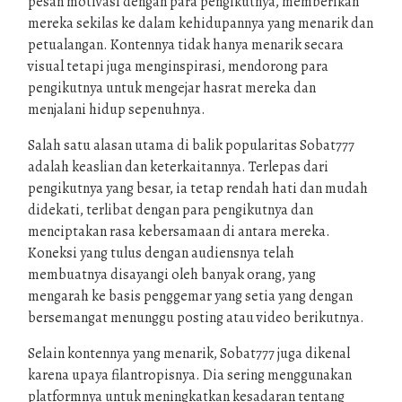
pesan motivasi dengan para pengikutnya, memberikan
mereka sekilas ke dalam kehidupannya yang menarik dan
petualangan. Kontennya tidak hanya menarik secara
visual tetapi juga menginspirasi, mendorong para
pengikutnya untuk mengejar hasrat mereka dan
menjalani hidup sepenuhnya.
Salah satu alasan utama di balik popularitas Sobat777
adalah keaslian dan keterkaitannya. Terlepas dari
pengikutnya yang besar, ia tetap rendah hati dan mudah
didekati, terlibat dengan para pengikutnya dan
menciptakan rasa kebersamaan di antara mereka.
Koneksi yang tulus dengan audiensnya telah
membuatnya disayangi oleh banyak orang, yang
mengarah ke basis penggemar yang setia yang dengan
bersemangat menunggu posting atau video berikutnya.
Selain kontennya yang menarik, Sobat777 juga dikenal
karena upaya filantropisnya. Dia sering menggunakan
platformnya untuk meningkatkan kesadaran tentang