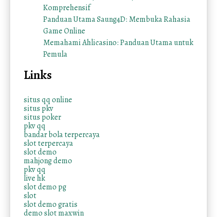
Komprehensif
Panduan Utama Saung4D: Membuka Rahasia
Game Online
Memahami Ahlicasino: Panduan Utama untuk
Pemula
Links
situs qq online
situs pkv
situs poker
pkv qq
bandar bola terpercaya
slot terpercaya
slot demo
mahjong demo
pkv qq
live hk
slot demo pg
slot
slot demo gratis
demo slot maxwin