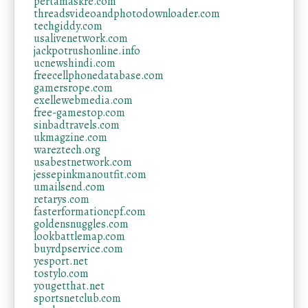
pertamaskre.com
threadsvideoandphotodownloader.com
techgiddy.com
usalivenetwork.com
jackpotrushonline.info
ucnewshindi.com
freecellphonedatabase.com
gamersrope.com
exellewebmedia.com
free-gamestop.com
sinbadtravels.com
ukmagzine.com
wareztech.org
usabestnetwork.com
jessepinkmanoutfit.com
umailsend.com
retarys.com
fasterformationcpf.com
goldensnuggles.com
lookbattlemap.com
buyrdpservice.com
yesport.net
tostylo.com
yougetthat.net
sportsnetclub.com