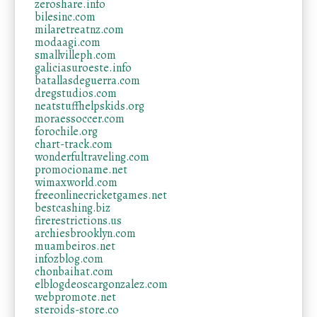
zeroshare.info
bilesinc.com
milaretreatnz.com
modaagi.com
smallvilleph.com
galiciasuroeste.info
batallasdeguerra.com
dregstudios.com
neatstuffhelpskids.org
moraessoccer.com
forochile.org
chart-track.com
wonderfultraveling.com
promocioname.net
wimaxworld.com
freeonlinecricketgames.net
bestcashing.biz
firerestrictions.us
archiesbrooklyn.com
muambeiros.net
infozblog.com
chonbaihat.com
elblogdeoscargonzalez.com
webpromote.net
steroids-store.co