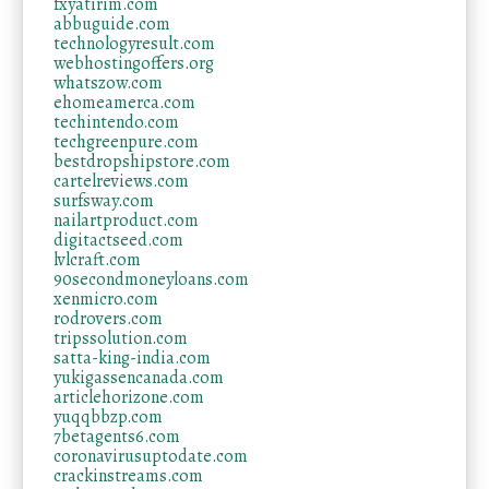
fxyatirim.com
abbuguide.com
technologyresult.com
webhostingoffers.org
whatszow.com
ehomeamerca.com
techintendo.com
techgreenpure.com
bestdropshipstore.com
cartelreviews.com
surfsway.com
nailartproduct.com
digitactseed.com
lvlcraft.com
90secondmoneyloans.com
xenmicro.com
rodrovers.com
tripssolution.com
satta-king-india.com
yukigassencanada.com
articlehorizone.com
yuqqbbzp.com
7betagents6.com
coronavirusuptodate.com
crackinstreams.com