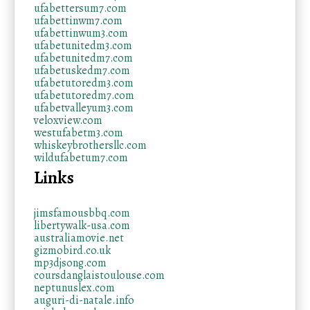
ufabettersum7.com
ufabettinwm7.com
ufabettinwum3.com
ufabetunitedm3.com
ufabetunitedm7.com
ufabetuskedm7.com
ufabetutoredm3.com
ufabetutoredm7.com
ufabetvalleyum3.com
veloxview.com
westufabetm3.com
whiskeybrothersllc.com
wildufabetum7.com
Links
jimsfamousbbq.com
libertywalk-usa.com
australiamovie.net
gizmobird.co.uk
mp3djsong.com
coursdanglaistoulouse.com
neptunuslex.com
auguri-di-natale.info