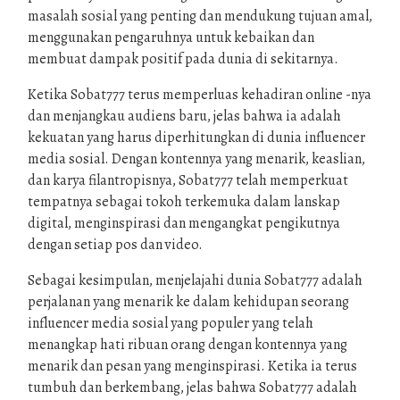
masalah sosial yang penting dan mendukung tujuan amal,
menggunakan pengaruhnya untuk kebaikan dan
membuat dampak positif pada dunia di sekitarnya.
Ketika Sobat777 terus memperluas kehadiran online -nya
dan menjangkau audiens baru, jelas bahwa ia adalah
kekuatan yang harus diperhitungkan di dunia influencer
media sosial. Dengan kontennya yang menarik, keaslian,
dan karya filantropisnya, Sobat777 telah memperkuat
tempatnya sebagai tokoh terkemuka dalam lanskap
digital, menginspirasi dan mengangkat pengikutnya
dengan setiap pos dan video.
Sebagai kesimpulan, menjelajahi dunia Sobat777 adalah
perjalanan yang menarik ke dalam kehidupan seorang
influencer media sosial yang populer yang telah
menangkap hati ribuan orang dengan kontennya yang
menarik dan pesan yang menginspirasi. Ketika ia terus
tumbuh dan berkembang, jelas bahwa Sobat777 adalah