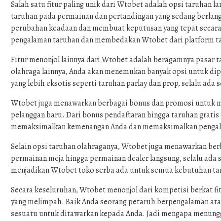
Salah satu fitur paling unik dari Wtobet adalah opsi taruhan
taruhan pada permainan dan pertandingan yang sedang berla
perubahan keadaan dan membuat keputusan yang tepat secara 
pengalaman taruhan dan membedakan Wtobet dari platform tar
Fitur menonjol lainnya dari Wtobet adalah beragamnya pasar ta
olahraga lainnya, Anda akan menemukan banyak opsi untuk dipi
yang lebih eksotis seperti taruhan parlay dan prop, selalu ada s
Wtobet juga menawarkan berbagai bonus dan promosi untuk 
pelanggan baru. Dari bonus pendaftaran hingga taruhan grati
memaksimalkan kemenangan Anda dan memaksimalkan pengala
Selain opsi taruhan olahraganya, Wtobet juga menawarkan ber
permainan meja hingga permainan dealer langsung, selalu ada 
menjadikan Wtobet toko serba ada untuk semua kebutuhan tar
Secara keseluruhan, Wtobet menonjol dari kompetisi berkat fi
yang melimpah. Baik Anda seorang petaruh berpengalaman ata
sesuatu untuk ditawarkan kepada Anda. Jadi mengapa menungg