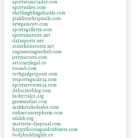
sportstime24day.com
sporteslive.com
theblingblingshields.com
pinkfrenchtipnails.com
newgamestv.com
sportsgallerys.com
sportsmirrors.net
datasports.net
atasehirescortu.net
engineeringtechub.com
jerryescorts.com
attorneylegal.co
voomb.com
techgadgetpoint.com
tvsportsguide24.com
sportsreviews24.com
dubai360blog.com
lucky77slot.org
growmefast.com
mahkotahokislot.com
onlinecancerpharm.com
ufalek.org
mattress-disposal.com
happyflooringandcabinets.com
bodybuildinglife.co