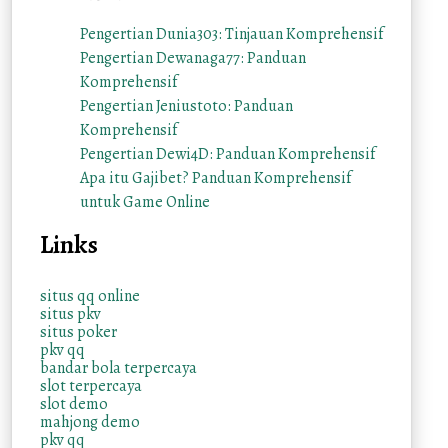
Pengertian Dunia303: Tinjauan Komprehensif
Pengertian Dewanaga77: Panduan
Komprehensif
Pengertian Jeniustoto: Panduan
Komprehensif
Pengertian Dewi4D: Panduan Komprehensif
Apa itu Gajibet? Panduan Komprehensif
untuk Game Online
Links
situs qq online
situs pkv
situs poker
pkv qq
bandar bola terpercaya
slot terpercaya
slot demo
mahjong demo
pkv qq