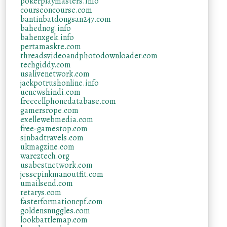
pokerplaymasters.info
courseoncourse.com
bantinbatdongsan247.com
bahednog.info
bahenxgek.info
pertamaskre.com
threadsvideoandphotodownloader.com
techgiddy.com
usalivenetwork.com
jackpotrushonline.info
ucnewshindi.com
freecellphonedatabase.com
gamersrope.com
exellewebmedia.com
free-gamestop.com
sinbadtravels.com
ukmagzine.com
wareztech.org
usabestnetwork.com
jessepinkmanoutfit.com
umailsend.com
retarys.com
fasterformationcpf.com
goldensnuggles.com
lookbattlemap.com