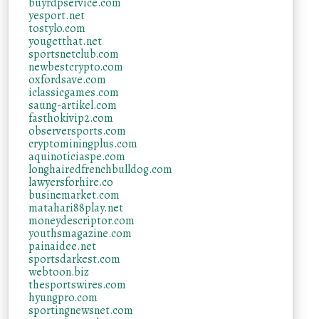
buyrdpservice.com
yesport.net
tostylo.com
yougetthat.net
sportsnetclub.com
newbestcrypto.com
oxfordsave.com
iclassicgames.com
saung-artikel.com
fasthokivip2.com
observersports.com
cryptominingplus.com
aquinoticiaspe.com
longhairedfrenchbulldog.com
lawyersforhire.co
businemarket.com
matahari88play.net
moneydescriptor.com
youthsmagazine.com
painaidee.net
sportsdarkest.com
webtoon.biz
thesportswires.com
hyungpro.com
sportingnewsnet.com