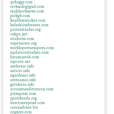
qrdoggy.com
technologygud.com
realshocknews.com
pickgb.com
healthmistakes.com
ksfashiondresses.com
patterntrader.org
cnhpa.net
sitalotus.com
supernotes.org
worldsportsempires.com
updatecentral360.com
katamastah.com
zqscore.net
aseleraio.info
asticio.info
egardenio.info
arxteamio.info
getalexio.info
accountaudittaxcon.com
prymprint.com
sportkeeda.org
besttimespend.com
careandcure.biz
cogniyo.com