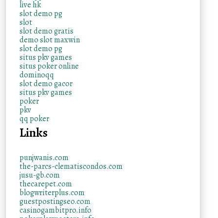
live hk
slot demo pg
slot
slot demo gratis
demo slot maxwin
slot demo pg
situs pkv games
situs poker online
dominoqq
slot demo gacor
situs pkv games
poker
pkv
qq poker
Links
punjwanis.com
the-parcs-clematiscondos.com
jusu-gb.com
thecarepet.com
blogwriterplus.com
guestpostingseo.com
casinogambitpro.info