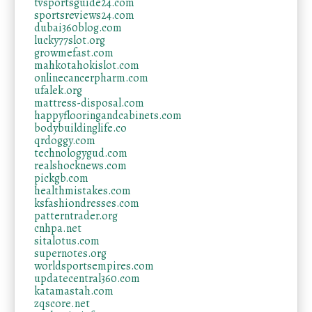
tvsportsguide24.com
sportsreviews24.com
dubai360blog.com
lucky77slot.org
growmefast.com
mahkotahokislot.com
onlinecancerpharm.com
ufalek.org
mattress-disposal.com
happyflooringandcabinets.com
bodybuildinglife.co
qrdoggy.com
technologygud.com
realshocknews.com
pickgb.com
healthmistakes.com
ksfashiondresses.com
patterntrader.org
cnhpa.net
sitalotus.com
supernotes.org
worldsportsempires.com
updatecentral360.com
katamastah.com
zqscore.net