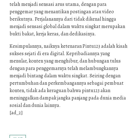
telah menjadi sensasi arus utama, dengan para
penggemar yang menantikan postingan atau video
berikutnya. Perjalanannya dari tidak dikenal hingga
menjadi sensasi global dalam waktu singkat merupakan
bukti bakat, kerja keras, dan dedikasinya.
Kesimpulannya, naiknya ketenaran Pintu123 adalah kisah
sukses sejati di era digital. Kepribadiannya yang
menular, konten yang menghibur, dan hubungan tulus
dengan para penggemarnya telah melambungkannya
menjadi bintang dalam waktu singkat. Seiring dengan
pertumbuhan dan perkembangannya sebagai pembuat
konten, tidak ada keraguan bahwa pintu123 akan
meninggalkan dampak jangka panjang pada dunia media
sosial dan dunia lainnya.
[ad_2]