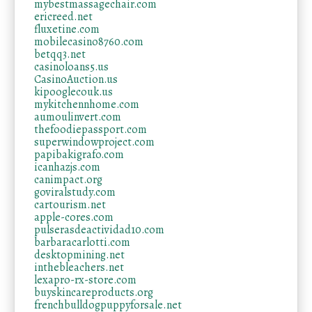
mybestmassagechair.com
ericreed.net
fluxetine.com
mobilecasino8760.com
betqq3.net
casinoloans5.us
CasinoAuction.us
kipooglecouk.us
mykitchennhome.com
aumoulinvert.com
thefoodiepassport.com
superwindowproject.com
papibakigrafo.com
icanhazjs.com
canimpact.org
goviralstudy.com
cartourism.net
apple-cores.com
pulserasdeactividad10.com
barbaracarlotti.com
desktopmining.net
inthebleachers.net
lexapro-rx-store.com
buyskincareproducts.org
frenchbulldogpuppyforsale.net