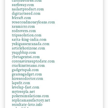
cartelreviews.com
surfsway.com
nailartproduct.com
digitactseed.com
lvlcraft.com
90secondmoneyloans.com
xenmicro.com
rodrovers.com
tripssolution.com
satta-king-india.com
yukigassencanada.com
articlehorizone.com
yuqqbbzp.com
7betagents6.com
coronavirusuptodate.com
crackinstreams.com
gadgetspak.com
gearsngadget.com
hireseodoctor.com
lapsfit.com
levelup-fast.com
mytreepla.net
pokersimulations.com
replicamanufactory.net
rezultate-loto.info