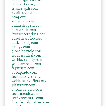
income4proof.com
educaritas.org
lensajelajah.com
betflik09.net
ncaq.org
xenmicro.com
onlineshopera.com
dartyfresh.com
lewisenterprises.net
pcsoftwarefree.org
dailylinking.com
dnafyx.com
giocolenuvole.com
iyouessential.com
withloveamity.com
youlearncode.com
fxyatirim.com
abbuguide.com
technologyresult.com
webhostingoffers.org
whatszow.com
ehomeamerca.com
techintendo.com
techgreenpure.com
bestdropshipstore.com