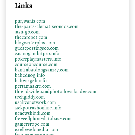
Links
punjwanis.com
the-parcs-clematiscondos.com
jusu-gb.com
thecarepet.com
blogwriterplus.com
guestpostingseo.com
casinogambitpro.info
pokerplaymasters.info
courseoncourse.com
bantinbatdongsan247.com
bahednog.info
bahenxgek.info
pertamaskre.com
threadsvideoandphotodownloader.com
techgiddy.com
usalivenetwork.com
jackpotrushonline.info
ucnewshindi.com
freecellphonedatabase.com
gamersrope.com
exellewebmedia.com