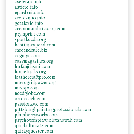
aseleraio.info
asticio.info
egardenio.info
arxteamio.info
getalexio.info
accountaudittaxcon.com
prymprint.com
sportkeeda.org
besttimespend.com
careandcure.biz
cogniyo.com
easymagazines.org
hirfanjilasmi.com
hometricks.org
leathercraftpro.com
microgridpower.org
mixiqo.com
needglobe.com
ortocoach.com
passionawe.com
pittsburghpaintingprofessionals.com
plumberryworks.com
psychoterapiawioletanowak.com
quickultimate.com
quirkyquester.com