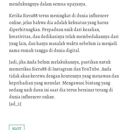
mendukungnya dalam semua upayanya.
Ketika Siera88 terus meningkat di dunia influencer
online, jelas bahwa dia adalah kekuatan yang harus
diperhitungkan. Perpaduan unik dari keaslian,
kreativitas, dan dedikasinya telah membedakannya dari
yang lain, dan hanya masalah waktu sebelum ia menjadi
nama rumah tangga di dunia digital.
Jadi, jika Anda belum melakukannya, pastikan untuk
memeriksa Siera88 di Instagram dan YouTube. Anda
tidak akan kecewa dengan kontennya yang menawan dan
kepribadian yang menular. Mengawasi bintang yang
sedang naik daun ini saat dia terus bersinar terang di
dunia influencer online.
[ad_2]
SLOT