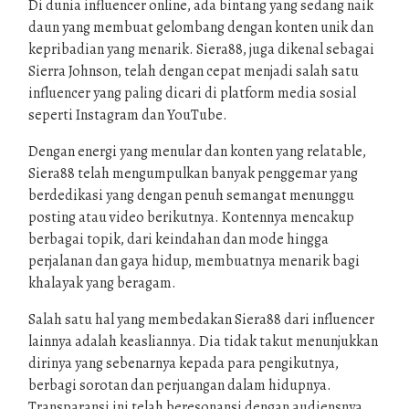
Di dunia influencer online, ada bintang yang sedang naik
daun yang membuat gelombang dengan konten unik dan
kepribadian yang menarik. Siera88, juga dikenal sebagai
Sierra Johnson, telah dengan cepat menjadi salah satu
influencer yang paling dicari di platform media sosial
seperti Instagram dan YouTube.
Dengan energi yang menular dan konten yang relatable,
Siera88 telah mengumpulkan banyak penggemar yang
berdedikasi yang dengan penuh semangat menunggu
posting atau video berikutnya. Kontennya mencakup
berbagai topik, dari keindahan dan mode hingga
perjalanan dan gaya hidup, membuatnya menarik bagi
khalayak yang beragam.
Salah satu hal yang membedakan Siera88 dari influencer
lainnya adalah keasliannya. Dia tidak takut menunjukkan
dirinya yang sebenarnya kepada para pengikutnya,
berbagi sorotan dan perjuangan dalam hidupnya.
Transparansi ini telah beresonansi dengan audiensnya,