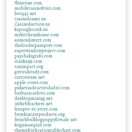
fluxetine.com
mobilecasino8760.com
betqq3.net
casinoloans5.us
CasinoAuction.us
kipooglecouk.us
mykitchennhome.com
aumoulinvert.com
thefoodiepassport.com
superwindowproject.com
papibakigrafo.com
icanhazjs.com
canimpact.org
goviralstudy.com
cartourism.net
apple-cores.com
pulserasdeactividad10.com
barbaracarlotti.com
desktopmining.net
inthebleachers.net
lexapro-rx-store.com
buyskincareproducts.org
frenchbulldogpuppyforsale.net
kogamasquid.com
themultiplicationtablechart.com