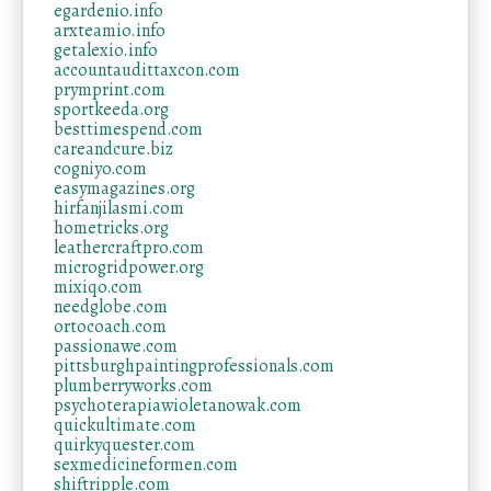
egardenio.info
arxteamio.info
getalexio.info
accountaudittaxcon.com
prymprint.com
sportkeeda.org
besttimespend.com
careandcure.biz
cogniyo.com
easymagazines.org
hirfanjilasmi.com
hometricks.org
leathercraftpro.com
microgridpower.org
mixiqo.com
needglobe.com
ortocoach.com
passionawe.com
pittsburghpaintingprofessionals.com
plumberryworks.com
psychoterapiawioletanowak.com
quickultimate.com
quirkyquester.com
sexmedicineformen.com
shiftripple.com