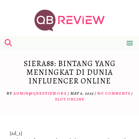
Skip
to
content
SIERA88: BINTANG YANG
MENINGKAT DI DUNIA
INFLUENCER ONLINE
BY
ADMIN@QBREVIEW.ORG
/
MAY 6, 2025
/
NO COMMENTS
/
SLOT ONLINE
[ad_1]