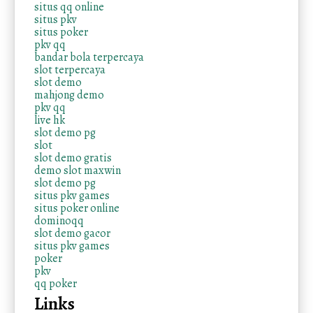
situs qq online
situs pkv
situs poker
pkv qq
bandar bola terpercaya
slot terpercaya
slot demo
mahjong demo
pkv qq
live hk
slot demo pg
slot
slot demo gratis
demo slot maxwin
slot demo pg
situs pkv games
situs poker online
dominoqq
slot demo gacor
situs pkv games
poker
pkv
qq poker
Links