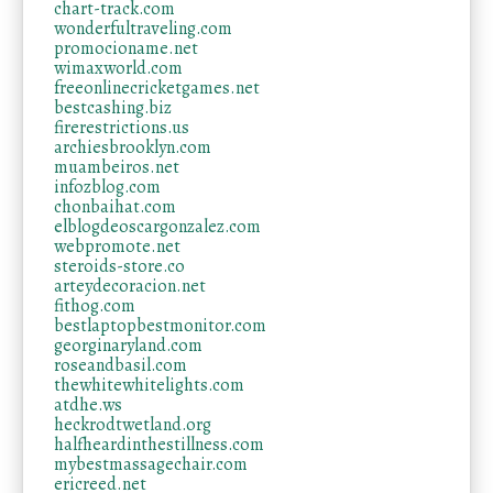
chart-track.com
wonderfultraveling.com
promocioname.net
wimaxworld.com
freeonlinecricketgames.net
bestcashing.biz
firerestrictions.us
archiesbrooklyn.com
muambeiros.net
infozblog.com
chonbaihat.com
elblogdeoscargonzalez.com
webpromote.net
steroids-store.co
arteydecoracion.net
fithog.com
bestlaptopbestmonitor.com
georginaryland.com
roseandbasil.com
thewhitewhitelights.com
atdhe.ws
heckrodtwetland.org
halfheardinthestillness.com
mybestmassagechair.com
ericreed.net