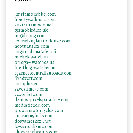
jimsfamousbbq.com
libertywalk-usa.com
australiamovie.net
gizmobird.co.uk
mp3djsong.com
coursdanglaistoulouse.com
neptunuslex.com
auguri-di-natale.info
michelewatch.us
omega--watches.us
breitling-watches.us
tgarnettcentrallautoads.com
fixadvert.com
autopluz.co
save3time-c.com
vexonhcf.com
demos-pixelsparadise.com
mediatitude.com
prewarmotorcycles.com
simracinglinks.com
dosyamerkezi.net
le-surrealisme.com
showcasebeauty.com