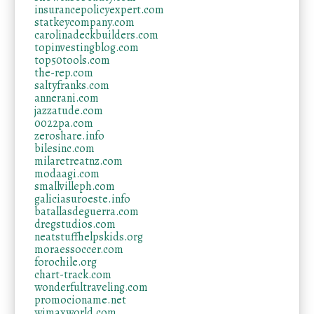
insurancepolicyexpert.com
statkeycompany.com
carolinadeckbuilders.com
topinvestingblog.com
top50tools.com
the-rep.com
saltyfranks.com
annerani.com
jazzatude.com
0022pa.com
zeroshare.info
bilesinc.com
milaretreatnz.com
modaagi.com
smallvilleph.com
galiciasuroeste.info
batallasdeguerra.com
dregstudios.com
neatstuffhelpskids.org
moraessoccer.com
forochile.org
chart-track.com
wonderfultraveling.com
promocioname.net
wimaxworld.com