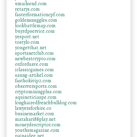
umailsend.com
retarys.com
fasterformationcpf.com
goldensnuggles.com
lookbattlemap.com
buyrdpservice.com
yesport.net
tostylo.com
yougetthat.net
sportsnetclub.com
newbestcrypto.com
oxfordsave.com
iclassicgames.com
saung-artikel.com
fasthokivip2.com
observersports.com
cryptominingplus.com
aquinoticiaspe.com
longhairedfrenchbulldog.com
lawyersforhire.co
businemarket.com
matahari88play.net
moneydescriptor.com
youthsmagazine.com
painaidee.net