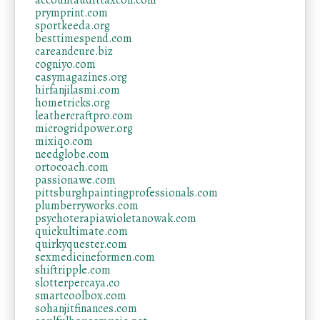
accountaudittaxcon.com
prymprint.com
sportkeeda.org
besttimespend.com
careandcure.biz
cogniyo.com
easymagazines.org
hirfanjilasmi.com
hometricks.org
leathercraftpro.com
microgridpower.org
mixiqo.com
needglobe.com
ortocoach.com
passionawe.com
pittsburghpaintingprofessionals.com
plumberryworks.com
psychoterapiawioletanowak.com
quickultimate.com
quirkyquester.com
sexmedicineformen.com
shiftripple.com
slotterpercaya.co
smartcoolbox.com
sohanjitfinances.com