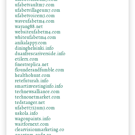
ufabetvaultm7.com
ufabetvillageum7.com
ufabetvoicem3.com
waveufabetm4.com
wayang88.net
websiteufabetm4.com
whiteufabetm4.com
anikalappy.com
dininghelsinki.info
duanfrescariverside.info
etilerx.com
finestreplica.net
flounderandfumble.com
healthohunt.com
retefuturah.info
smartinvestinginfo.info
technewsalliance.com
technonetmarket.com
tedstanger.net
ufabett732um3.com
uskola.info
wagonpaints.info
waitfornext.com
clearvisionmarketing.co