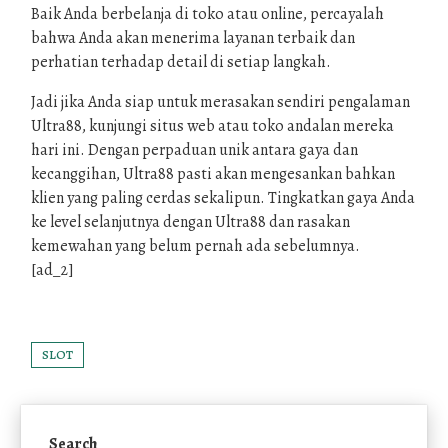
Baik Anda berbelanja di toko atau online, percayalah
bahwa Anda akan menerima layanan terbaik dan
perhatian terhadap detail di setiap langkah.
Jadi jika Anda siap untuk merasakan sendiri pengalaman
Ultra88, kunjungi situs web atau toko andalan mereka
hari ini. Dengan perpaduan unik antara gaya dan
kecanggihan, Ultra88 pasti akan mengesankan bahkan
klien yang paling cerdas sekalipun. Tingkatkan gaya Anda
ke level selanjutnya dengan Ultra88 dan rasakan
kemewahan yang belum pernah ada sebelumnya.
[ad_2]
SLOT
Search