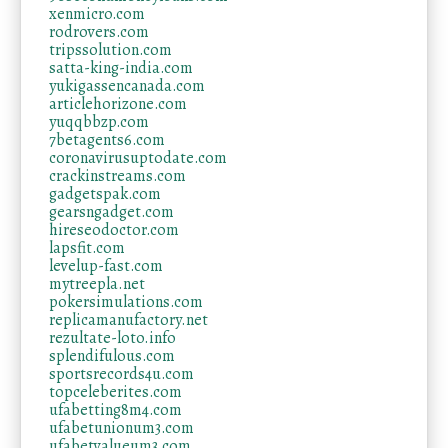
xenmicro.com
rodrovers.com
tripssolution.com
satta-king-india.com
yukigassencanada.com
articlehorizone.com
yuqqbbzp.com
7betagents6.com
coronavirusuptodate.com
crackinstreams.com
gadgetspak.com
gearsngadget.com
hireseodoctor.com
lapsfit.com
levelup-fast.com
mytreepla.net
pokersimulations.com
replicamanufactory.net
rezultate-loto.info
splendifulous.com
sportsrecords4u.com
topceleberites.com
ufabetting8m4.com
ufabetunionum3.com
ufabetvalueum3.com