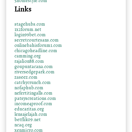
5homestyle.com
Links
stagehubs.com
1x2forum.net
login99bet.com
secretcourtesans.com
onlinebahisforum1.com
chicagoheadline.com
camming.org
rajalion88.com
goupuntacana.com
riversedgepark.com
zaseez.com
catchycrunch.com
nofaphub.com
nefertitingalls.com
patsyscreations.com
income4proof.com
educaritas.org
lensajelajah.com
betflik09.net
ncaq.org
xenmicro.com