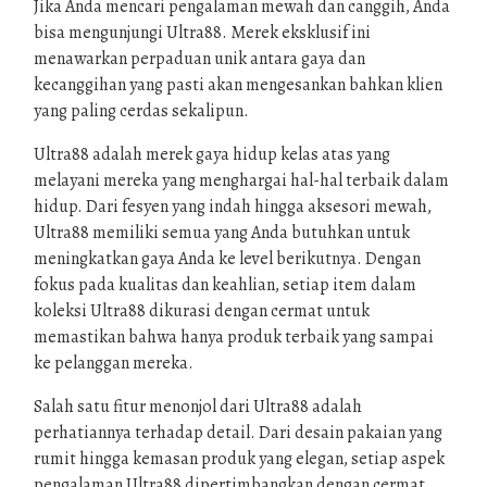
Jika Anda mencari pengalaman mewah dan canggih, Anda
bisa mengunjungi Ultra88. Merek eksklusif ini
menawarkan perpaduan unik antara gaya dan
kecanggihan yang pasti akan mengesankan bahkan klien
yang paling cerdas sekalipun.
Ultra88 adalah merek gaya hidup kelas atas yang
melayani mereka yang menghargai hal-hal terbaik dalam
hidup. Dari fesyen yang indah hingga aksesori mewah,
Ultra88 memiliki semua yang Anda butuhkan untuk
meningkatkan gaya Anda ke level berikutnya. Dengan
fokus pada kualitas dan keahlian, setiap item dalam
koleksi Ultra88 dikurasi dengan cermat untuk
memastikan bahwa hanya produk terbaik yang sampai
ke pelanggan mereka.
Salah satu fitur menonjol dari Ultra88 adalah
perhatiannya terhadap detail. Dari desain pakaian yang
rumit hingga kemasan produk yang elegan, setiap aspek
pengalaman Ultra88 dipertimbangkan dengan cermat.