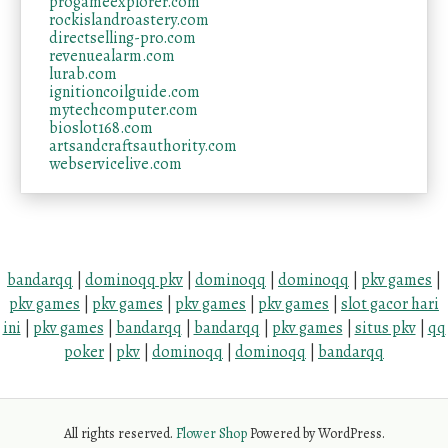
progameexplorer.com
rockislandroastery.com
directselling-pro.com
revenuealarm.com
lurab.com
ignitioncoilguide.com
mytechcomputer.com
bioslot168.com
artsandcraftsauthority.com
webservicelive.com
bandarqq
|
dominoqq pkv
|
dominoqq
|
dominoqq
|
pkv games
|
pkv games
|
pkv games
|
pkv games
|
pkv games
|
slot gacor hari
ini
|
pkv games
|
bandarqq
|
bandarqq
|
pkv games
|
situs pkv
|
qq
poker
|
pkv
|
dominoqq
|
dominoqq
|
bandarqq
All rights reserved.
Flower Shop
Powered by WordPress.