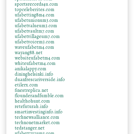
sportsrecords4u.com
topceleberites.com
ufabetting8m4.com
ufabetunionum3.com
ufabetvalueum3.com
ufabetvaultm7.com
ufabetvillageum7.com
ufabetvoicem3.com
waveufabetm4.com
wayang88.net
websiteufabetm4.com
whiteufabetm4.com
anikalappy.com
dininghelsinki.info
duanfrescariverside.info
etilerx.com
finestreplica.net
flounderandfumble.com
healthohunt.com
retefuturah.info
smartinvestinginfo.info
technewsalliance.com
technonetmarket.com
tedstanger.net
ufabett732um3.com