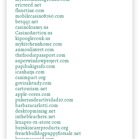
ericreed.net
fluxetine.com
mobilecasino8760.com
betqq3.net
casinoloans5.us
CasinoAuction.us
kipooglecouk.us
mykitchennhome.com
aumoulinvert.com
thefoodiepassport.com
superwindowproject.com
papibakigrafo.com
icanhazjs.com
canimpact.org
goviralstudy.com
cartourism.net
apple-cores.com
pulserasdeactividad10.com
barbaracarlotti.com
desktopmining.net
inthebleachers.net
lexapro-rx-store.com
buyskincareproducts.org
frenchbulldogpuppyforsale.net