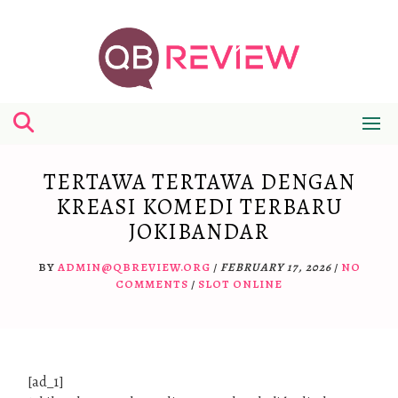
Skip
to
content
TERTAWA TERTAWA DENGAN
KREASI KOMEDI TERBARU
JOKIBANDAR
BY
ADMIN@QBREVIEW.ORG
/
FEBRUARY 17, 2026
/
NO
COMMENTS
/
SLOT ONLINE
[ad_1]