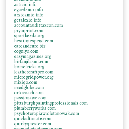
asticio.info
egardenio.info
arxteamio.info
getalexio.info
accountaudittaxcon.com
prymprint.com
sportkeeda.org
besttimespend.com
careandcure.biz
cogniyo.com
easymagazines.org
hirfanjilasmi.com
hometricks.org
leathercraftpro.com
microgridpower.org
mixiqo.com
needglobe.com
ortocoach.com
passionawe.com
pittsburghpaintingprofessionals.com
plumberryworks.com
psychoterapiawioletanowak.com
quickultimate.com
quirkyquester.com