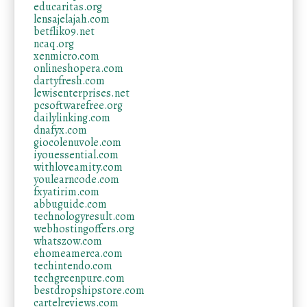
educaritas.org
lensajelajah.com
betflik09.net
ncaq.org
xenmicro.com
onlineshopera.com
dartyfresh.com
lewisenterprises.net
pcsoftwarefree.org
dailylinking.com
dnafyx.com
giocolenuvole.com
iyouessential.com
withloveamity.com
youlearncode.com
fxyatirim.com
abbuguide.com
technologyresult.com
webhostingoffers.org
whatszow.com
ehomeamerca.com
techintendo.com
techgreenpure.com
bestdropshipstore.com
cartelreviews.com