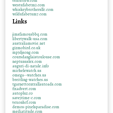
veloxview.com
westufabetm3.com
whiskeybrothersllc.com
wildufabetum7.com
Links
jimsfamousbbq.com
libertywalk-usa.com
australiamovie.net
gizmobird.co.uk
mp3djsong.com
coursdanglaistoulouse.com
neptunuslex.com
auguri-di-natale.info
michelewatch.us
omega--watches.us
breitling-watches.us
tgarnettcentrallautoads.com
fixadvert.com
autopluz.co
save3time-c.com
vexonhcf.com
demos-pixelsparadise.com
mediatitude.com