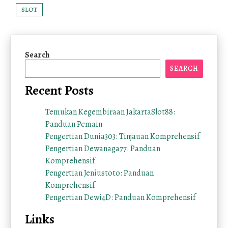
SLOT
Search
SEARCH
Recent Posts
Temukan Kegembiraan JakartaSlot88:
Panduan Pemain
Pengertian Dunia303: Tinjauan Komprehensif
Pengertian Dewanaga77: Panduan
Komprehensif
Pengertian Jeniustoto: Panduan
Komprehensif
Pengertian Dewi4D: Panduan Komprehensif
Links