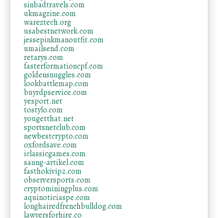
sinbadtravels.com
ukmagzine.com
wareztech.org
usabestnetwork.com
jessepinkmanoutfit.com
umailsend.com
retarys.com
fasterformationcpf.com
goldensnuggles.com
lookbattlemap.com
buyrdpservice.com
yesport.net
tostylo.com
yougetthat.net
sportsnetclub.com
newbestcrypto.com
oxfordsave.com
iclassicgames.com
saung-artikel.com
fasthokivip2.com
observersports.com
cryptominingplus.com
aquinoticiaspe.com
longhairedfrenchbulldog.com
lawyersforhire.co