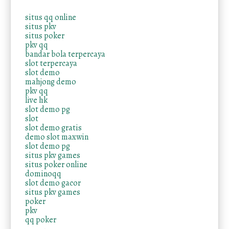
situs qq online
situs pkv
situs poker
pkv qq
bandar bola terpercaya
slot terpercaya
slot demo
mahjong demo
pkv qq
live hk
slot demo pg
slot
slot demo gratis
demo slot maxwin
slot demo pg
situs pkv games
situs poker online
dominoqq
slot demo gacor
situs pkv games
poker
pkv
qq poker