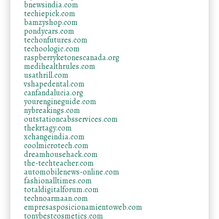
bnewsindia.com
techiepick.com
bamzyshop.com
pondycars.com
techonfutures.com
techoologic.com
raspberryketonescanada.org
medihealthrules.com
usathrill.com
vshapedental.com
canfandalucia.org
yourengineguide.com
nybreakings.com
outstationcabsservices.com
thekrtagy.com
xchangeindia.com
coolmicrotech.com
dreamhousehack.com
the-techteacher.com
automobilenews-online.com
fashionalltimes.com
totaldigitalforum.com
technoarmaan.com
empresasposicionamientoweb.com
tonybestcosmetics.com