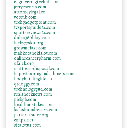
engineeringtechub.com
jerryescorts.com
attorneylegal.co
voomb.com
techgadgetpoint.com
tvsportsguide24.com
sportsreviews24.com
dubai360blog.com
lucky77slot.org
growmefast.com
mahkotahokislot.com
onlinecancerpharm.com
ufalek.org
mattress-disposal.com
happyflooringandcabinets.com
bodybuildinglife.co
qrdoggy.com
technologygud.com
realshocknews.com
pickgb.com
healthmistakes.com
ksfashiondresses.com
patterntrader.org
cnhpa.net
sitalotus.com