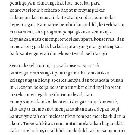
pentingnya melindungi habitat mereka, para
konservasionis berharap dapat mengumpulkan
dukungan dari masyarakat setempat dan pemangku
kepentingan. Kampanye pendidikan publik, keterlibatan
masyarakat, dan program penjangkauan semuanya
digunakan untuk mempromosikan upaya konservasi dan
mendorong praktik berkelanjutan yang menguntungkan
baik Bantengmerah dan ekosistem di sekitarnya.
Secara keseluruhan, upaya konservasi untuk
Bantengmerah sangat penting untuk memastikan
kelangsungan hidup spesies langka dan terancam punah
ini. Dengan bekerja bersama untuk melindungi habitat
mereka, mencegah perburuan ilegal, dan
mempromosikan koeksistensi dengan sapi domestik,
kita dapat membantu mengamankan masa depan bagi
Bantengmerah dan melestarikan tempat mereka di dunia
alami. Terserah kita semua untuk melakukan bagian kita
dalam melindungi makhluk -makhluk luar biasa ini untuk