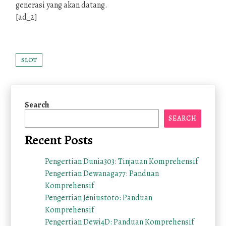
generasi yang akan datang.
[ad_2]
SLOT
Search
SEARCH
Recent Posts
Pengertian Dunia303: Tinjauan Komprehensif
Pengertian Dewanaga77: Panduan
Komprehensif
Pengertian Jeniustoto: Panduan
Komprehensif
Pengertian Dewi4D: Panduan Komprehensif