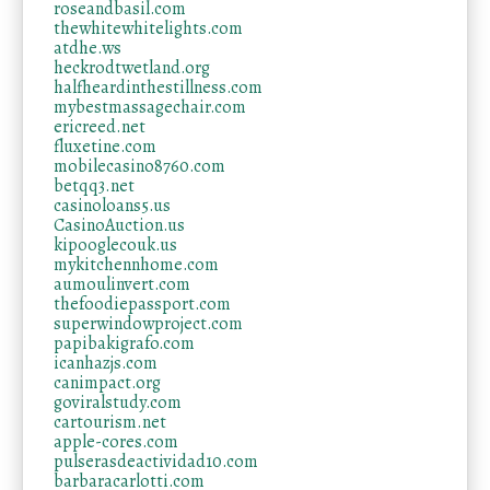
roseandbasil.com
thewhitewhitelights.com
atdhe.ws
heckrodtwetland.org
halfheardinthestillness.com
mybestmassagechair.com
ericreed.net
fluxetine.com
mobilecasino8760.com
betqq3.net
casinoloans5.us
CasinoAuction.us
kipooglecouk.us
mykitchennhome.com
aumoulinvert.com
thefoodiepassport.com
superwindowproject.com
papibakigrafo.com
icanhazjs.com
canimpact.org
goviralstudy.com
cartourism.net
apple-cores.com
pulserasdeactividad10.com
barbaracarlotti.com