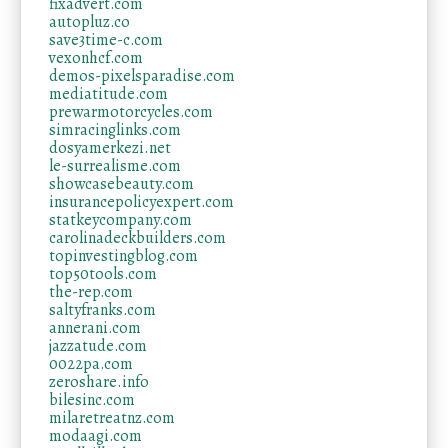
fixadvert.com
autopluz.co
save3time-c.com
vexonhcf.com
demos-pixelsparadise.com
mediatitude.com
prewarmotorcycles.com
simracinglinks.com
dosyamerkezi.net
le-surrealisme.com
showcasebeauty.com
insurancepolicyexpert.com
statkeycompany.com
carolinadeckbuilders.com
topinvestingblog.com
top50tools.com
the-rep.com
saltyfranks.com
annerani.com
jazzatude.com
0022pa.com
zeroshare.info
bilesinc.com
milaretreatnz.com
modaagi.com